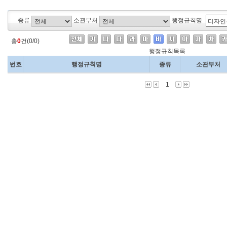
종류
소관부처
행정규칙명
총
0
건(0/0)
행정규칙목록
번호
행정규칙명
종류
소관부처
1