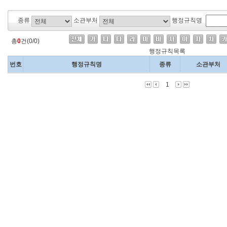
종류
소관부처
행정규칙명
총
0
건(0/0)
행정규칙목록
번호
행정규칙명
종류
소관부처
1