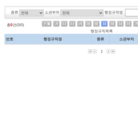
종류
소관부처
행정규칙명
총
0
건(0/0)
행정규칙목록
번호
행정규칙명
종류
소관부처
1