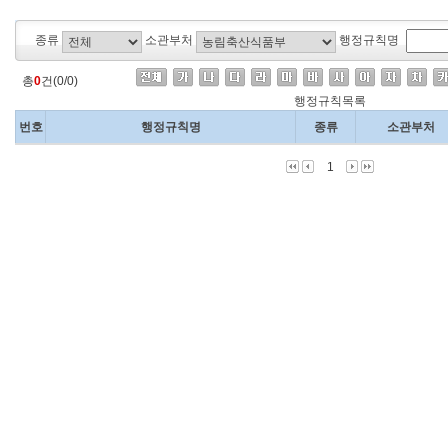
종류
소관부처
행정규칙명
총
0
건(0/0)
행정규칙목록
번호
행정규칙명
종류
소관부처
1