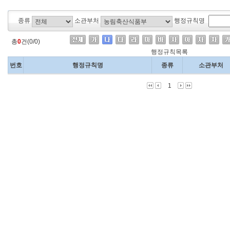
종류
소관부처
행정규칙명
총
0
건(0/0)
행정규칙목록
번호
행정규칙명
종류
소관부처
1