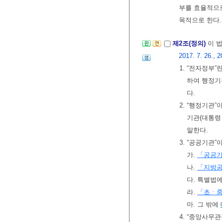
부를 효율적으로
목적으로 한다.
제2조(정의)
이 
2017. 7. 26., 2
1. “전자정부
하여 행정기
다.
2. “행정기
기관(대통령
말한다.
3. “공공기관
가.
「공공기
나.
「지방
다. 특별법
라.
「초ㆍ
마. 그 밖에
4. “중앙사무