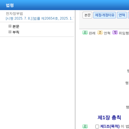
법령
전자정부법
본문
제정·개정이유
연혁
[시행 2025. 7. 8.] [법률 제20654호, 2025. 1. 7., 일부개정]
본문
부칙
판례
연혁
위임행
행
제1장 총칙
제1조(목적)
이 