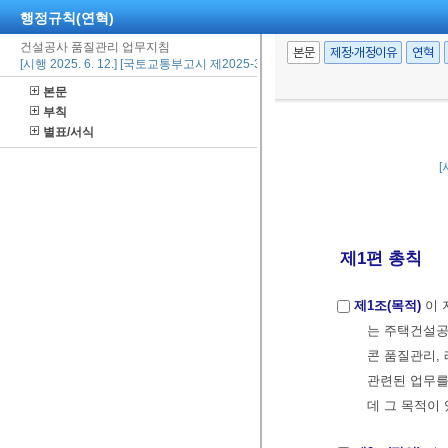
행정규칙(연혁)
건설공사 품질관리 업무지침
본문
제정·개정이유
연혁
[시행 2025. 6. 12.] [국토교통부고시 제2025-311호, 2025. 6. 12., 일부개정]
본문
부칙
별표/서식
[
제1편 총칙
제1조(목적)
이 
는 주택건설공
콘 품질관리,
관련된 업무를
데 그 목적이 