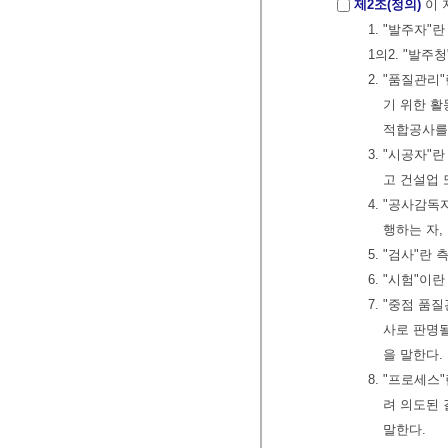
제2조(정의)
이 
1. "발주자
1의2. "발
2. "품질관
기 위한 
적합공사를
3. "시공자
고 건설업
4. "공사감독
행하는 자,
5. "검사"란
6. "시험"이
7. "중점 
사로 판명될
을 말한다.
8. "프로세
려 의도된 
말한다.