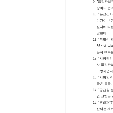
9. "품질관리
장비의 관리
10. "품질
기관이 「건
실시에 따른
말한다.
11. "적절
55조에 
는지 여부
12. "시험
사 품질관
어링사업자
13. "시험
급은 특급,
14. "공급
인 권한을 
15. "혼화
산되는 재