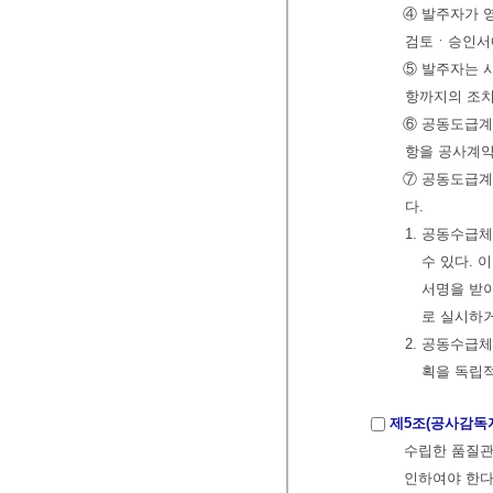
④ 발주자가 
검토ㆍ승인서에
⑤ 발주자는 
항까지의 조치
⑥ 공동도급계
항을 공사계약
⑦ 공동도급계
다.
1. 공동수급
수 있다. 
서명을 받아
로 실시하거
2. 공동수급
획을 독립적
제5조(공사감독
수립한 품질관
인하여야 한다