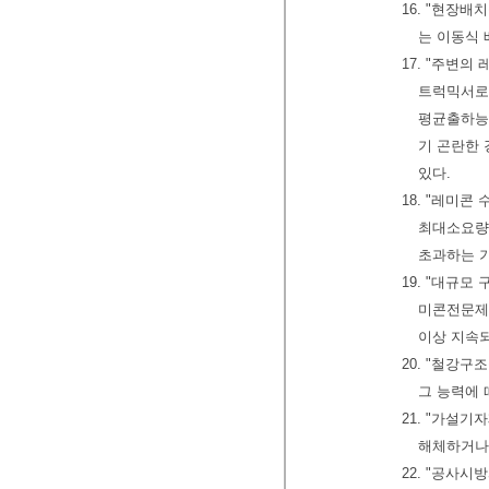
16. "현장
는 이동식
17. "주변
트럭믹서로
평균출하능
기 곤란한
있다.
18. "레미
최대소요량
초과하는 
19. "대규
미콘전문제
이상 지속
20. "철강
그 능력에
21. "가설
해체하거나 
22. "공사