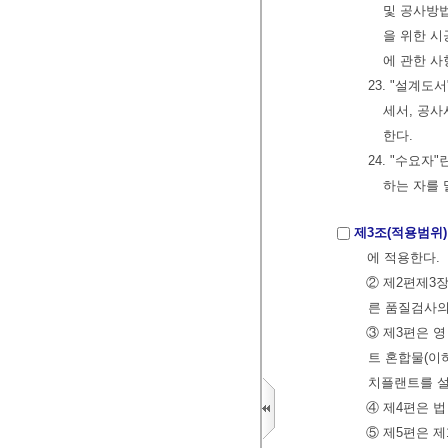
및 공사방
을 위한 시
에 관한 사
23. "설계
세서, 공사
한다.
24. "수요
하는 자를 
제3조(적용범위)
에 적용한다.
② 제2편제3장
른 품질검사의
③ 제3편은 영
트 혼합물(이
치플랜트를 설
④ 제4편은 
⑤ 제5편은 