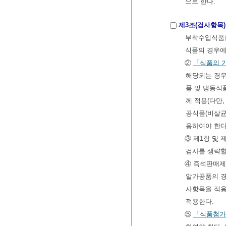
으로 한다.
제3조(검사항목)
부착수입식품을
식품의 경우
②
「식품의 
해당되는 경
품 및 냉동식
께 적용(다만
공식품(비살균
용하여야 한다
③ 제1항 및
검사를 생략할
④ 즉석판매제
알가공품의 
사항목을 적용
적용한다.
⑤
「식품첨가