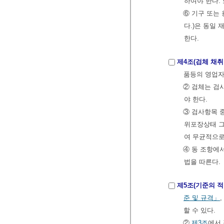
하여야 한다.
⑥ 기구 또는
다.)은 동일
한다.
제4조(검체 채취
품등의 영업자
② 검체는 검
야 한다.
③ 검사항목 
위포장상태 그
여 무균적으로
④ 동 조항에
법을 따른다.
제5조(기준의 적
준 및 규격」
,
할 수 있다.
②
제3조
에서