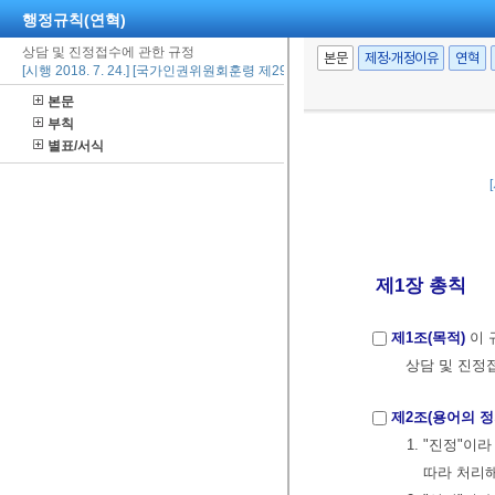
행정규칙(연혁)
상담 및 진정접수에 관한 규정
본문
제정·개정이유
연혁
[시행 2018. 7. 24.] [국가인권위원회훈령 제297호, 2018. 7. 24., 일부개정]
본문
부칙
별표/서식
제1장 총칙
제1조(목적)
이 
상담 및 진정
제2조(용어의 정
1. "진정"
따라 처리