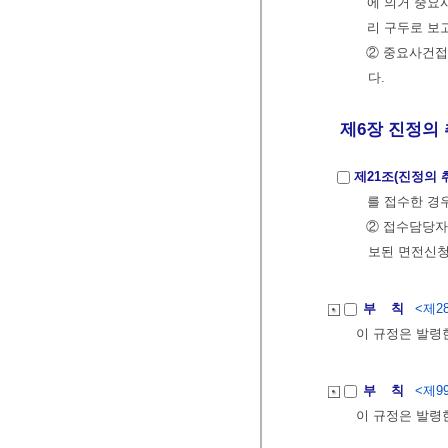
에 의거 중요
리 구두로 보
② 중요사건접
다.
제6장 진정의 
제21조(진정의 
를 접수한 경
② 접수담당자
보된 면전신청
부 칙
<제28
이 규정은 발령
부 칙
<제99
이 규정은 발령