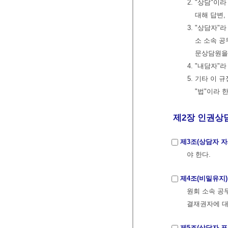
2. "상담"이
대해 답변,
3. "상담자
소 소속 공
문상담원을
4. "내담자
5. 기타 이
"법"이라 
제2장 인권상
제3조(상담자 자
야 한다.
제4조(비밀유지)
원회 소속 공
결재권자에 대
제5조(상담자 표