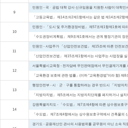
민원인 - 국ㆍ공립 대학 강사 신규임용을 지원한 사람이 대학인
9
「고등교육법」 제14조의2제1항에서는 같은 법 제14조제2항에 
민원인 - 「도시 및 주거환경정비법」 제57조제1항제1호에 따
10
「수도권정비계획법」 제9조제1호에서는 관계 행정기관의 장은 자
민원인 - 사업주가 「산업안전보건법」 제15조에 따른 안전보건
11
「산업안전보건법」 제15조제1항에서는 사업주는 사업장을 실질적
서울특별시교육청 - 전자담배 무인판매점에서 무인결제기계를 사
12
「교육환경 보호에 관한 법률」(이하 “교육환경법”이라 함) 제
행정안전부 - 시ㆍ군ㆍ구를 통합하려는 경우 반드시 「지방자치분
13
「지방자치법」 제5조에서는 지방자치단체를 폐지하거나 설치하거나
강원특별자치도 - 「수도법」 제7조제4항에 따른 상수원보호구역
14
「수도법」 제7조제4항에서는 상수원보호구역에서 건축물의 신축 등
경기도 - 공용재산인 관사의 사용범위를 공무원이 아닌 소속 직