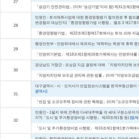
27
「승강기 안전관리법」(이하 “승강기법”이라 함) 제31조제1항에서
민원인 - 토석채취사업에 대한 환경영향평가 협의완료 후 협의를
변경협의 대상인지(「환경영향평가법 시행령」 별표 3 제17호다
28
「환경영향평가법」 제22조제1항제17호에서는 토석·모래·자갈·광
행정안전부 - 민방위대에서 제외되는 ‘재학하는 학생’에 휴학 
29
「민방위기본법」 제18조제1항제18호가목에서는 민방위대를 조직할
경상남도 거창군 - 포상금 지급 결정에 대해 「지방자치단체 보조
30
「지방자치단체 보조금 관리에 관한 법률」(이하 “지방보조금법”
대구광역시 - 시ㆍ도지사가 빈집정보시스템을 한국부동산원이 구축
광역시]
31
「빈집 및 소규모주택 정비에 관한 특례법」(이하 “소규모주택정비
민원인 - 1필지 위에 건축된 다세대주택을 각 세대 구분소유자
지?(「도시 및 주거환경정비법 시행령」 제33조제1항 등)
[법제처
32
「도시 및 주거환경정비법 시행령」 제33조제1항제1호가목에서는 「
민원인 - 형질변경하려는 토지 일부분의 높이 또는 깊이의 변화는