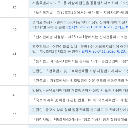
서울특별시 마포구 - 둘 이상의 법인을 공동설치자로 하여 「노
39
「노인복지법」 제35조제2항에서는 국가 또는 지방자치단체 외의
경기도 화성시 - 면적이 660제곱미터 이상인 산지에 대하여
2항제2호나목 등 관련)
[법제처 26-0291, 2026. 6. 23., 경기도
40
「산지관리법 시행령」 제15조제1항에서는 산지전용허가 또는 
광주광역시 - 어린이집을 설치ㆍ운영하는 사회복지법인이 어린이집
법」 제6조제2항제2호 등 관련)
[법제처 26-0411, 2026. 6. 2
41
「농지법」 제6조제1항에서는 농지는 자기의 농업경영에 이용하거
민원인 - 「건축법」 및 「녹색건축물 조성 지원법」에 따라 「건
42
「건축법」 제8조에서는 리모델링이 쉬운 구조의 공동주택의 건축
민원인 - 공유토지에 대한 개발행위허가 신청 시 토지 사용에 대
43
「국토의 계획 및 이용에 관한 법률」(이하 “국토계획법”이라 함
민원인 - 금고 이상의 형의 집행유예를 선고받고 그 유예기간이
44
「행정사법」 제6조제4호에서는 “금고 이상의 형의 집행유예를 선