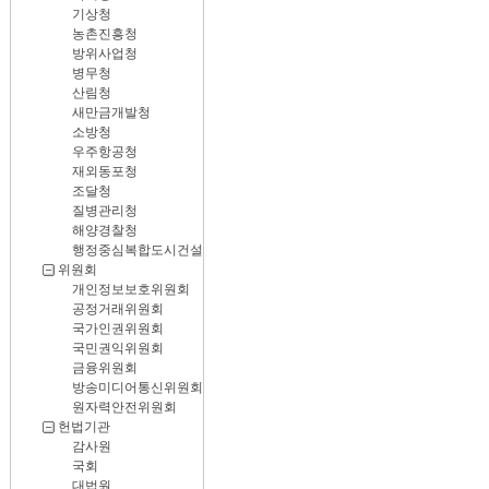
기상청
농촌진흥청
방위사업청
병무청
산림청
새만금개발청
소방청
우주항공청
재외동포청
조달청
질병관리청
해양경찰청
행정중심복합도시건설청
위원회
개인정보보호위원회
공정거래위원회
국가인권위원회
국민권익위원회
금융위원회
방송미디어통신위원회
원자력안전위원회
헌법기관
감사원
국회
대법원