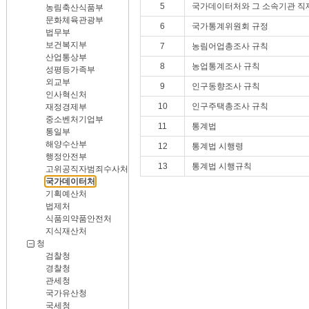
5
국가데이터처와 그 소속기관 직
농림축산식품부
문화체육관광부
6
국가통계위원회 규정
법무부
보건복지부
7
농림어업총조사 규칙
산업통상부
8
농업통계조사 규칙
성평등가족부
외교부
9
인구동향조사 규칙
인사혁신처
10
인구주택총조사 규칙
재정경제부
중소벤처기업부
11
통계법
통일부
해양수산부
12
통계법 시행령
행정안전부
13
통계법 시행규칙
고위공직자범죄수사처
국가데이터처
기획예산처
법제처
식품의약품안전처
지식재산처
청
검찰청
경찰청
관세청
국가유산청
국세청