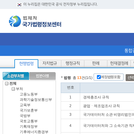
이 누리집은 대한민국 공식 전자정부 누리집입니다.
통합
자치법규
행정규칙
판례
헌재결정례
현행법령
예정법령포함
선택
법령
총
13
건(1/1)
전체
번호
부처
고용노동부
1
경제총조사 규칙
과학기술정보통신부
교육부
2
광업ㆍ제조업조사 규칙
국가보훈부
3
국가데이터처 소관 비영리법인의 
국방부
국토교통부
4
국가데이터처와 그 소속기관 직
기획재정부
기후에너지환경부