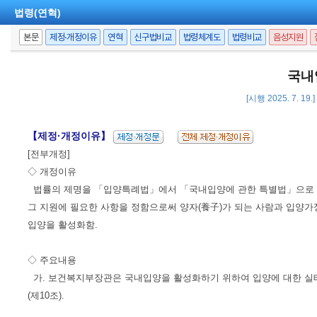
법령(연혁)
본문
제정·개정이유
연혁
신구법비교
법령체계도
법령비교
음성지원
국내
[시행 2025. 7. 19
【제정·개정이유】
[전부개정]
◇ 개정이유
법률의 제명을 「입양특례법」에서 「국내입양에 관한 특별법」으로 변
그 지원에 필요한 사항을 정함으로써 양자(養子)가 되는 사람과 입양가
입양을 활성화함.
◇ 주요내용
가. 보건복지부장관은 국내입양을 활성화하기 위하여 입양에 대한 실
(제10조).