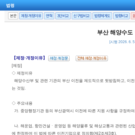
법령
본문
제정·개정이유
연혁
3단비교
신구법비교
법령체계도
법령비교
부산 해양수도
[시행 2026. 6. 5
【제정·개정이유】
[제정]
◇ 제정이유
해양수산부 및 관련 기관의 부산 이전을 제도적으로 뒷받침하고, 이전
는 것임.
◇ 주요내용
가. 중앙행정기관 등의 부산광역시 이전에 따른 지원 사항을 규정하여 국
나. 해운업, 항만건설ㆍ운영업 등 해양물류 및 해상교통과 관련된 산
에 한정하여 이 법에 따른 이전기업으로 정의함(제2조제3호).