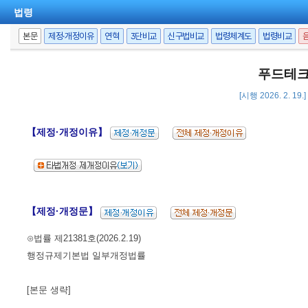
법령
본문
제정·개정이유
연혁
3단비교
신구법비교
법령체계도
법령비교
푸드테크
[시행 2026. 2. 19
【제정·개정이유】
【제정·개정문】
⊙법률 제21381호(2026.2.19)
행정규제기본법 일부개정법률
[본문 생략]