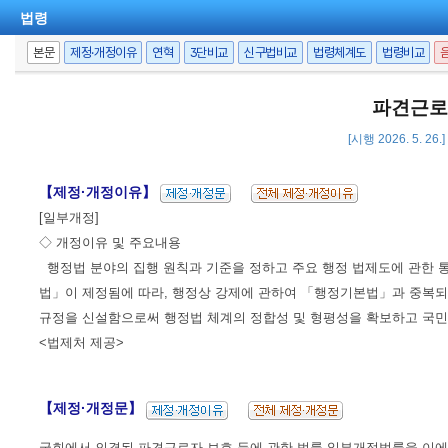
법령
본문
제정·개정이유
연혁
3단비교
신구법비교
법령체계도
법령비교
파견근로
[시행 2026. 5. 26
【제정·개정이유】
[일부개정]
◇ 개정이유 및 주요내용
행정법 분야의 집행 원칙과 기준을 정하고 주요 행정 법제도에 관한 
법」이 제정됨에 따라, 행정상 강제에 관하여 「행정기본법」과 중복되
규정을 신설함으로써 행정법 체계의 정합성 및 형평성을 확보하고 국민
<법제처 제공>
【제정·개정문】
국회에서 의결된 파견근로자 보호 등에 관한 법률 일부개정법률을 이에