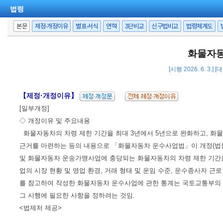
법령
본문
제정·개정이유
별표·서식
연혁
3단비교
신구법비교
법령체계도
화물자동
[시행 2026. 6. 3.]
【제정·개정이유】
[일부개정]
◇ 개정이유 및 주요내용
화물자동차의 차령 제한 기간을 최대 3년에서 5년으로 완화하고, 화
근거를 마련하는 등의 내용으로 「화물자동차 운수사업법」이 개정(법률 제21190
및 화물자동차 운송가맹사업에 충당되는 화물자동차의 차령 제한 기간
업의 시장 현황 및 영업 환경, 거래 형태 및 운임 수준, 운수종사자 근
를 참고하여 작성한 화물자동차 운수사업에 관한 통계는 국토교통부의 
그 시행에 필요한 사항을 정하려는 것임.
<법제처 제공>