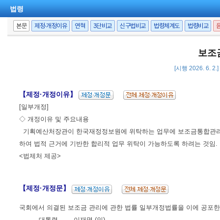
법령
본문
제정·개정이유
연혁
3단비교
신구법비교
법령체계도
법령비교
보조
[시행 2026. 6. 2
【제정·개정이유】
[일부개정]
◇ 개정이유 및 주요내용
기획예산처장관이 한국재정정보원에 위탁하는 업무에 보조금통합관리망을
하여 법적 근거에 기반한 합리적 업무 위탁이 가능하도록 하려는 것임.
<법제처 제공>
【제정·개정문】
국회에서 의결된 보조금 관리에 관한 법률 일부개정법률을 이에 공포한
대통령 이재명 (인)