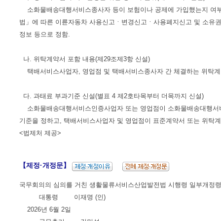
소화물배송대행서비스종사자 등이 보험이나 공제에 가입했는지 여부를
법」에 따른 이륜자동차 사용신고ㆍ변경신고ㆍ사용폐지신고 및 소유권 이
정보 등으로 정함.
나. 위탁계약서 포함 내용(제29조제3항 신설)
택배서비스사업자, 영업점 및 택배서비스종사자 간 체결하는 위탁계약서
다. 과태료 부과기준 신설(별표 4 제2호타목부터 더목까지 신설)
소화물배송대행서비스인증사업자 또는 영업점이 소화물배송대행서비스종사자 등
기준을 정하고, 택배서비스사업자 및 영업점이 표준계약서 또는 위탁계약서를
<법제처 제공>
【제정·개정문】
국무회의의 심의를 거친 생활물류서비스산업발전법 시행령 일부개정령
대통령 이재명 (인)
2026년 6월 2일