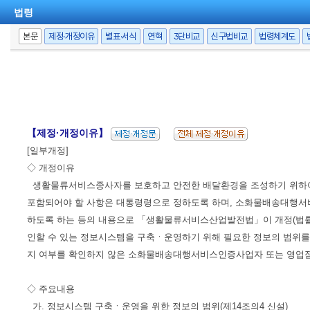
법령
본문
제정·개정이유
별표·서식
연혁
3단비교
신구법비교
법령체계도
【제정·개정이유】
[일부개정]
◇ 개정이유
생활물류서비스종사자를 보호하고 안전한 배달환경을 조성하기 위하여,
포함되어야 할 사항은 대통령령으로 정하도록 하며, 소화물배송대행서
하도록 하는 등의 내용으로 「생활물류서비스산업발전법」이 개정(법률 제211
인할 수 있는 정보시스템을 구축ㆍ운영하기 위해 필요한 정보의 범위
지 여부를 확인하지 않은 소화물배송대행서비스인증사업자 또는 영업점에
◇ 주요내용
가. 정보시스템 구축ㆍ운영을 위한 정보의 범위(제14조의4 신설)