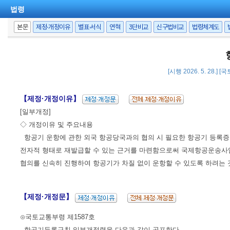
법령
본문
제정·개정이유
별표·서식
연혁
3단비교
신구법비교
법령체계도
[시행 2026. 5. 28.]
【제정·개정이유】
[일부개정]
◇ 개정이유 및 주요내용
항공기 운항에 관한 외국 항공당국과의 협의 시 필요한 항공기 등록
전자적 형태로 재발급할 수 있는 근거를 마련함으로써 국제항공운송사
협의를 신속히 진행하여 항공기가 차질 없이 운항할 수 있도록 하려는 
【제정·개정문】
⊙국토교통부령 제1587호
항공기등록규칙 일부개정령을 다음과 같이 공포한다.