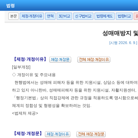
법령
본문
제정·개정이유
연혁
3단비교
신구법비교
법령체계도
법령비교
성매매방지 및
[시행 2026. 6. 9
【제정·개정이유】
[일부개정]
◇ 개정이유 및 주요내용
현행법에서는 성매매 피해자 등을 위한 지원시설, 상담소 등에 대하여
하고 있지 아니한바, 성매매피해자 등을 위한 지원시설, 자활지원센터,
「행정기본법」상의 직접강제에 관한 규정을 적용하도록 명시함으로써 
체계의 정합성 및 형평성을 확보하려는 것임.
<법제처 제공>
【제정·개정문】