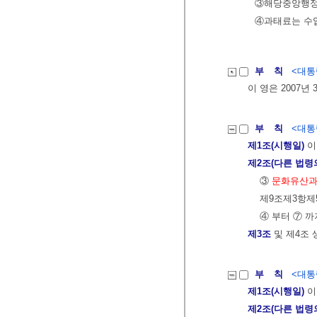
③해당중앙행정
④과태료는 수입
부 칙
<대통령
이 영은 2007년
부 칙
<대통령
제1조(시행일)
이
제2조(다른 법령
③
문화유산과
제9조제3항제
④ 부터 ⑦ 까
제3조
및 제4조 
부 칙
<대통령
제1조(시행일)
이
제2조(다른 법령