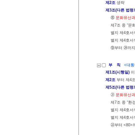
제2조
생략
제3조(다른 법령
⑧
문화유산과
제7조 중 “문
별지 제4호서식
별지 제4호서
⑨부터 ㉙까지
부 칙
<대통령
제1조(시행일)
이
제2조
부터 제4
제5조(다른 법령
㉑
문화유산과
제7조 중 “
별지 제4호서
별지 제4호서
㉒부터 <80>