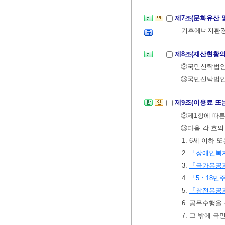
제7조(문화유산 
기후에너지환경
제8조(재산현황의
②국민신탁법
③국민신탁법인은
제9조(이용료 또
②제1항에 따른
③다음 각 호의
1. 6세 이하 
2.
「장애인복
3.
「국가유공자
4.
「5ㆍ18민
5.
「참전유공자
6. 공무수행을
7. 그 밖에 