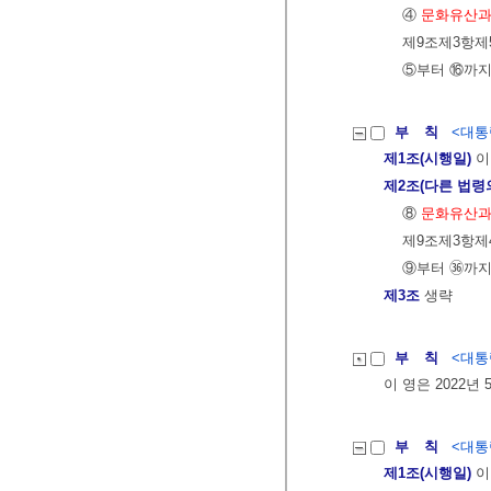
④
문화유산과
제9조제3항제
⑤부터 ⑯까지
부 칙
<대통령
제1조(시행일)
이
제2조(다른 법령
⑧
문화유산과
제9조제3항제
⑨부터 ㊱까지
제3조
생략
부 칙
<대통령
이 영은 2022년
부 칙
<대통령
제1조(시행일)
이