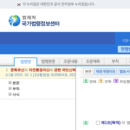
이 누리집은 대한민국 공식 전자정부 누리집입니다.
(법률
현행
법령본문
조문내용
조문제목
부칙
법령명
1.
문화
유산
과
자연
환경
자산
에
관한
국민
신탁
법
시행령
본문
제정·개정이유
별표·
[시행 2025. 10. 1.] [대통령령 제35804호, 2025. 10. 1., 타법개정]
판례
연혁
위임행
본문
부칙
서식
제1조(목적)
이 