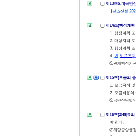
제13조의4(국민
[본조신설 2022.
제14조(행정계획
1. 행정계획
2. 대상지역
3. 행정계획 
4.
법
제21조
제
②관계행정기관의
제15조(모금의 
1. 모금목적
2. 모금비용의
②국민신탁법인
제16조(과태료의
야 한다.
②해당중앙행정기