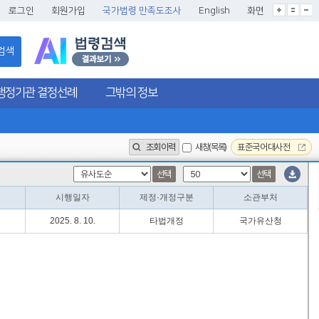
글씨크기확대
글씨크기확대초기화
글씨크기축소
로그인
회원가입
국가법령 만족도조사
English
화면
검색
행정기관 결정선례
그밖의 정보
조회이력
새창(목록)
표준국어대사전
선택
선택
시행일자
제정·개정구분
소관부처
2025. 8. 10.
타법개정
국가유산청