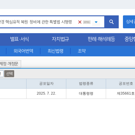
상세
별표·서식
자치법규
판례·해석례등
중앙
외국어번역
최신법령
조약
제정·개정문
함
선택
공포일자
법령종류
공포번호
2025. 7. 22.
대통령령
제35661호