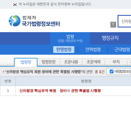
이 누리집은 대한민국 공식 전자정부 누리집입니다.
법
령
검
법령
행정규칙
색
(법률·대통령령·부령)
방
법
현행법령
연혁법령
근대법령
상
세
법령본문
조문내용
조문제목
부칙
법령명
내
용
예정법령포
"
신라왕경 핵심유적 복원·정비에 관한 특별법 시행령
"에 관한
총
1
건
확
인
번호
법령명
1
신라
왕경
핵심
유적
복원
ㆍ
정비
에
관한
특별법
시행령