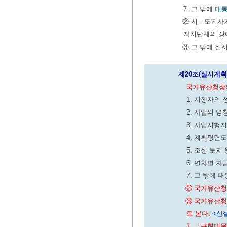
7. 그 밖에
대
② 시ㆍ도지사가
자치단체의 장
③ 그 밖에 실
제20조(실시계획
국가유산청장의
1. 시행자의
2. 사업의 
3. 사업시행
4. 계획평면
5. 조성 토지
6. 연차별 
7. 그 밖에
② 국가유산청
③ 국가유산청
로 본다.
<신설 
1. 「근현대