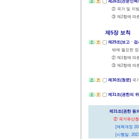
제28조(전문인력
② 국가 및 지
③ 제2항에 따
제5장 보칙
제29조(보고ㆍ검
밖에 필요한 장
② 제1항에 따
③ 제2항에 따
제30조(청문)
국가
제31조(권한의 
제31조(권한 등
② 국가유산청
[제목개정 2026
[시행일: 2027