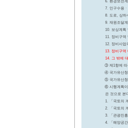
6. 환경보전
7. 인구수용
8. 도로, 
9. 재원조달
10. 보상계획
11. 정비구
12. 정비사
13. 정비구역
14. 그 밖에
③ 제1항에 따
④ 국가유산청
⑤ 국가유산청
⑥ 시행계획이
은 것으로 본
1. 「국토의
2. 「국토의
3. 「관광진
4. 「해양공