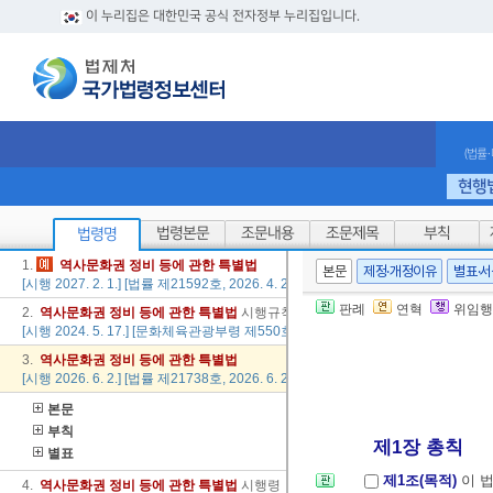
이 누리집은 대한민국 공식 전자정부 누리집입니다.
(법률
현행
법령본문
조문내용
조문제목
부칙
법령명
1.
역사
문화권
정비
등에
관한
특별법
본문
제정·개정이유
별표·
[시행 2027. 2. 1.] [법률 제21592호, 2026. 4. 28., 일부개정]
판례
연혁
위임행
2.
역사
문화권
정비
등에
관한
특별법
시행규칙
[시행 2024. 5. 17.] [문화체육관광부령 제550호, 2024. 5. 17., 타법개정]
3.
역사
문화권
정비
등에
관한
특별법
[시행 2026. 6. 2.] [법률 제21738호, 2026. 6. 2., 타법개정]
본문
부칙
제1장 총칙
별표
제1조(목적)
이 
4.
역사
문화권
정비
등에
관한
특별법
시행령