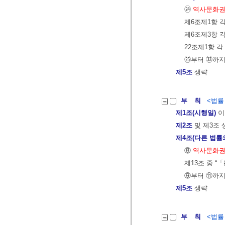
㉔
역사문화권
제6조제1항 각
제6조제3항 각
22조제1항 각
㉕부터 ㉝까지
제5조
생략
부 칙
<법률 제
제1조(시행일)
이
제2조
및 제3조 
제4조(다른 법률
⑧
역사문화권
제13조 중 
⑨부터 ⑪까지
제5조
생략
부 칙
<법률 제