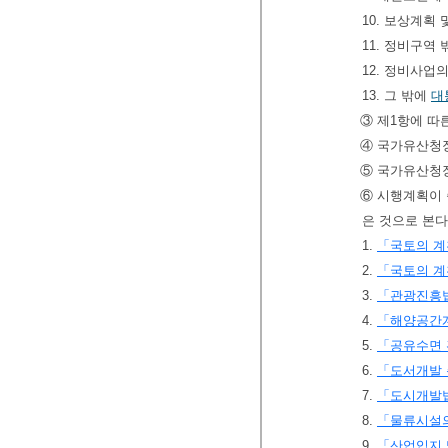
10. 보상계획
11. 정비구역
12. 정비사업
13. 그 밖에
대
③ 제1항에 따
④ 국가유산청
⑤ 국가유산청
⑥ 시행계획이 
은 것으로 본다
1.
「국토의 계
2.
「국토의 계
3.
「관광진흥
4.
「해양공간계
5.
「공유수면 
6.
「도서개발
7.
「도시개발
8.
「물류시설의
9.
「산업입지 