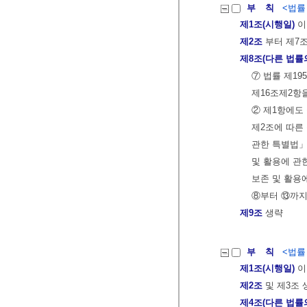
부 칙
<법률 제
제1조(시행일)
이
제2조
부터 제7
제8조(다른 법률
⑦ 법률 제19
제16조제2항
② 제1항에도
제2조에 따른
관한 특별법」
및 활용에 관
보존 및 활용
⑧부터 ⑬까지
제9조
생략
부 칙
<법률 제
제1조(시행일)
이
제2조
및 제3조 
제4조(다른 법률