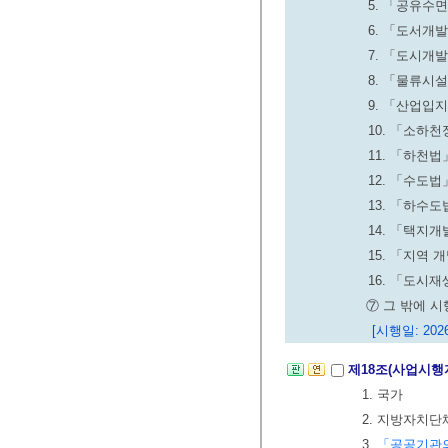
5. 「공유수
6. 「도서개
7. 「도시개
8. 「물류시
9. 「산업입
10. 「소하
11. 「하천
12. 「수도
13. 「하수
14. 「택지
15. 「지역
16. 「도시
⑦ 그 밖에 
[시행일: 2026
제18조(사업시행
1. 국가
2. 지방자치단
3.
「공공기관의