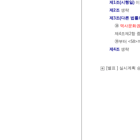
제1조(시행일)
이
제2조
생략
제3조(다른 법률
㊳
역사문화권
제4조제2항 
㊴부터 <58>
제4조
생략
[별표 ] 실시계획