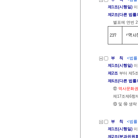
제1조(시행일)
이
제2조(다른 법률
별표에 연번 2
부 칙
<법률 제
제1조(시행일)
이
제2조
부터 제5
제6조(다른 법률
⑫
역사문화권
제17조제6항
⑬ 및 ⑭ 생략
부 칙
<법률 제
제1조(시행일)
이
제2조(분과위원회