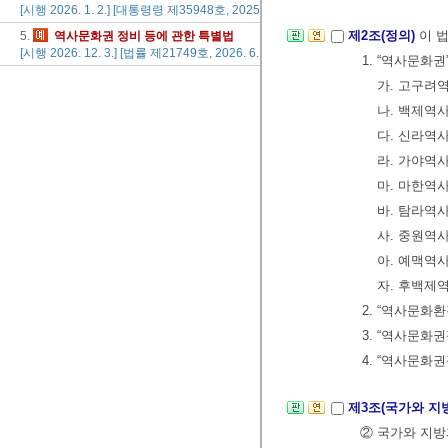
[시행 2026. 1. 2.] [대통령령 제35948호, 2025. 12. 30., 타법개정]
제2조(정의)
이 
5.
역사
문화권
정비
등에
관한
특별법
[시행 2026. 12. 3.] [법률 제21749호, 2026. 6. 2., 일부개정]
1. “역사문화
가. 고구려
나. 백제역
다. 신라역
라. 가야역
마. 마한역
바. 탐라역
사. 중원역
아. 예맥역
자. 후백제
2. “역사문
3. “역사문
4. “역사문
제3조(국가와 지
② 국가와 지