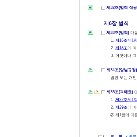
제32조(벌칙 적
제6장 벌칙
제33조(벌칙)
다음
1.
제16조
제1
2.
제18조
에 
3. 거짓이나 
제34조(양벌규정
법인 또는 개인
제35조(과태료)
1.
제22조
제1
2.
제29조
에 
② 제1항에 따
부 칙
<법률 제