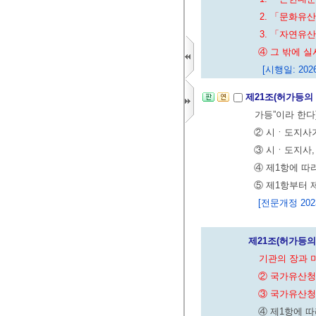
2. 「문화유
3. 「자연유
④ 그 밖에 
[시행일: 2026
제21조(허가등의
가등”이라 한다
② 시ㆍ도지사
③ 시ㆍ도지사
④ 제1항에 따
⑤ 제1항부터 
[전문개정 2023.
제21조(허가등의
기관의 장과 
② 국가유산청
③ 국가유산청
④ 제1항에 