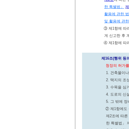
한 특별법」
제
활용에 관한 
및 활용에 관한
③ 제1항에 따
게 신고한 후 
④ 제1항에 따
제16조(행위 등의
청장의 허가를
1. 건축물이
2. 택지의 조
3. 수목을 
4. 도로의 신
5. 그 밖에
② 제1항에도
제2조에 따른
한 특별법」 