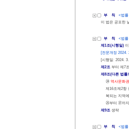
부 칙
<법률 제
이 법은 공포한 
부 칙
<법률 제
제1조(시행일)
이
[전문개정 2024. 2.
[시행일: 2024. 3.
제2조
부터 제7
제8조(다른 법률
㉔
역사문화권
제16조제2항
복되는 지역에
㉕부터 ㊲까지
제9조
생략
부 칙
<법률 제