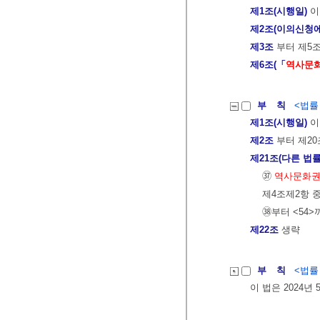
제1조(시행일)
이
제2조(이의신청에
제3조
부터 제5
제6조(「
역사문화
부 칙
<법률 제
제1조(시행일)
이
제2조
부터 제20
제21조(다른 법률
㊲
역사문화권
제4조제2항 
㊳부터 <54>
제22조
생략
부 칙
<법률 제
이 법은 2024년