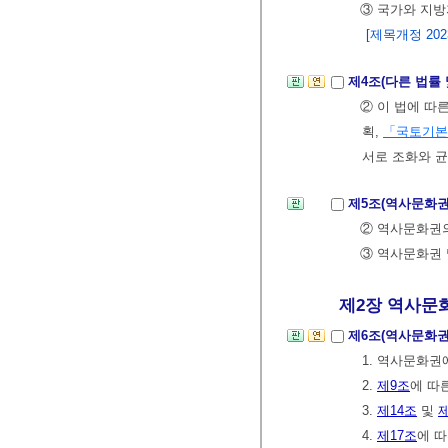
③ 국가와 지
[제목개정 2023.
제4조(다른 법률
② 이 법에 
획,
「국토기본
서로 조화와 
제5조(역사문화권
② 역사문화권
③ 역사문화권 
제2장 역사문화권
제6조(역사문화
1. 역사문화권
2.
제9조
에 따
3.
제14조
및
제
4.
제17조
에 