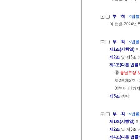
부 칙
<법률 제
이 법은 2024년
부 칙
<법률 제
제1조(시행일)
이
제2조
및 제3조 
제4조(다른 법률
㉙
풍납토성 
제2조제2호ㆍ제
㉚부터 ㉝까지
제5조
생략
부 칙
<법률 제
제1조(시행일)
이
제2조
및 제3조 
제4조(다른 법률