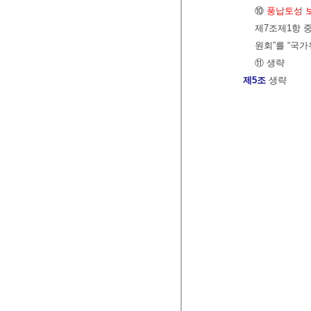
⑩
풍납토성 
제7조제1항 중
원회”를 “국
⑪ 생략
제5조
생략