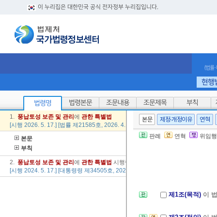
이 누리집은 대한민국 공식 전자정부 누리집입니다.
(법률
현행
법령본문
조문내용
조문제목
부칙
법령명
1.
풍납
토성
보존
및
관리
에
관한
특별법
본문
제정·개정이유
연혁
[시행 2026. 5. 17.] [법률 제21585호, 2026. 4. 28., 타법개정]
판례
연혁
위임행
본문
부칙
2.
풍납
토성
보존
및
관리
에
관한
특별법
시행령
[시행 2024. 5. 17.] [대통령령 제34505호, 2024. 5. 14., 타법개정]
제1조(목적)
이 