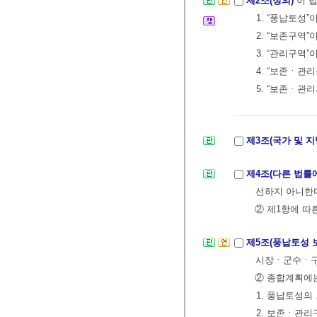
제2조(정의)
이 
1. “풍납토성
2. “보존구역
3. “관리구
4. “보존ㆍ관
5. “보존ㆍ
제3조(국가 및 
제4조(다른 법률
선하지 아니한
② 제1항에 따
제5조(풍납토성 
시장ㆍ군수ㆍ구
② 종합계획에는
1. 풍납토성의
2. 보존ㆍ관