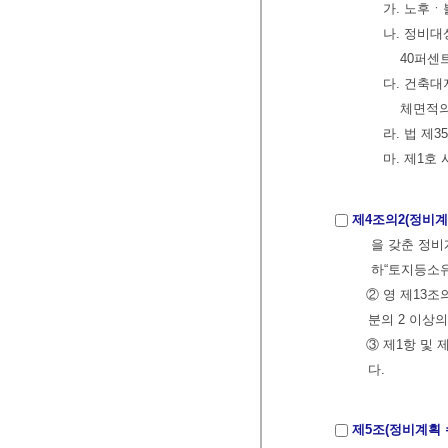
가. 노후
나. 정비대
40퍼센
다. 건축대
체면적의
라. 법 제
마. 제1호
제4조의2(정비계
을 갖춘 정비
하“토지등소유
② 영 제13
분의 2 이상
③ 제1항 및
다.
제5조(정비계획 