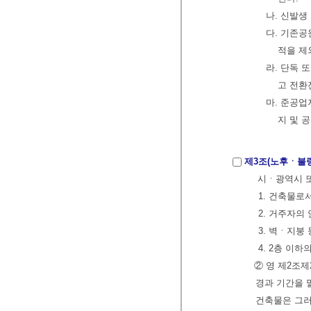
나. 신발생
다. 기존공
적을 제
라. 단독
고 전환
마. 준공업
지 및 
제3조(노후ㆍ불
시ㆍ광역시 또
1. 건축물로
2. 거주자의
3. 벽ㆍ지붕
4. 2층 이
② 영 제2조
경과 기간을 
건축물은 그