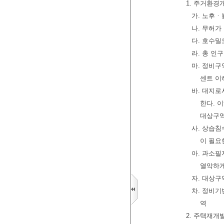
1. 주거환경
가. 노후
나. 무허가
다. 호수밀
라. 총 인
마. 정비구
센트 이
바. 대지로
한다. 
대상구역
사. 상습
이 필요
아. 과소필
열악하게
자. 대상구
차. 정비
역
2. 주택재개