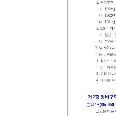
1. 공동주택
가. 1992
나. 1982
다. 1981
2. 1호 이
가. 철근ㆍ
나. “가”
③ 영 제2조
하는 건축물을
1. 침실ㆍ부
2. 상ㆍ하수
3. 고정 난
4. 쾌적한 
제2장 정비구역
제4조(정비계획
요건은 다음 