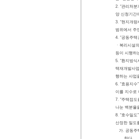
2. “관리처
양 신청기간
3. “현지개
범위에서 주
4. “공동주
ㆍ복리시설의 
등이 시행하
5. “환지방
택재개발사업
행하는 사업
6. “효용
이를 지수로 
7. “주택접
나눈 백분율
8. “호수밀
산정한 밀도
가. 공동주
한다.