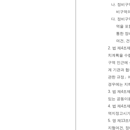
나. 정비구
비구역의
다. 정비구
역을 포
통한 정
여건, 
2. 법 제4
치계획을 수
구역 인근에 
계 기관과 
관한 규정」에
경우에는 지
3. 법 제4
있는 공동이
4. 법 제4
역지정고시가 
5. 영 제1
지형여건, 