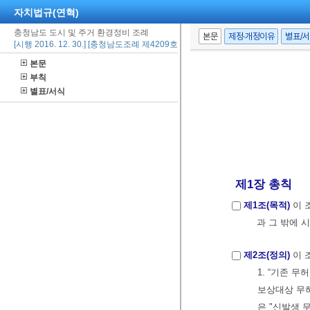
자치법규(연혁)
충청남도 도시 및 주거 환경정비 조례
본문
제정·개정이유
별표/
[시행 2016. 12. 30.] [충청남도조례 제4209호, 2016. 12. 30., 일부개정]
본문
부칙
별표/서식
제1장 총칙
제1조(목적)
이 
과 그 밖에 
제2조(정의)
이 
1. “기존 
보상대상 무허
은 "신발생 