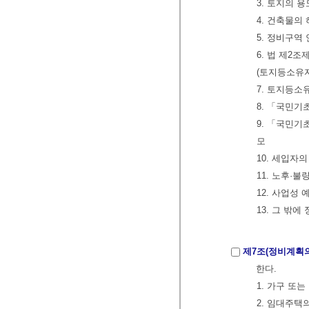
3. 토지의 
4. 건축물의
5. 정비구역
6. 법 제2
(토지등소유
7. 토지등소
8. 「국민기
9. 「국민기
모
10. 세입자
11. 노후·
12. 사업성
13. 그 밖
제7조(정비계획의
한다.
1. 가구 또
2. 임대주택