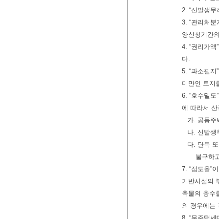
2. “신발
3. “관리처
양신청기간의
4. “권리가
다.
5. “과소필
미만인 토지
6. “호수밀
에 따라서 
가. 공동주
나. 신발
다. 단독
불구하고
7. “접도율
기반시설의 부
축물의 총수를
의 경우에는 
8. “무주택