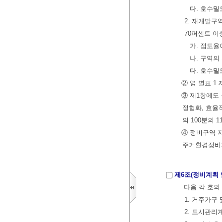
다. 호수밀
2. 재개발
70퍼센트 이
가. 접도율
나. 구역의
다. 호수밀
② 영 별표 1
③ 제1항에도
정형화, 효율
의 100분의
④ 정비구역 
주거환경정비
제6조(정비계획 
다음 각 호의
1. 거주가구
2. 도시관