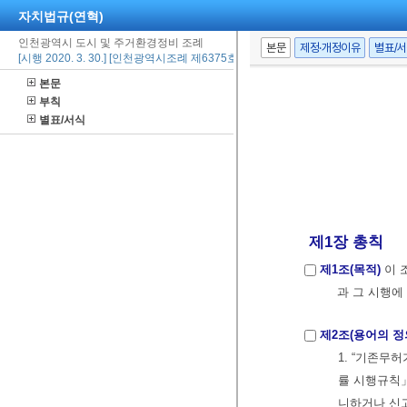
자치법규(연혁)
인천광역시 도시 및 주거환경정비 조례
본문
제정·개정이유
별표/
[시행 2020. 3. 30.] [인천광역시조례 제6375호, 2020. 3. 30., 일부개정]
본문
부칙
별표/서식
제1장 총칙
제1조(목적)
이 
과 그 시행에
제2조(용어의 정
1. “기존무
률 시행규칙」
니하거나 신고