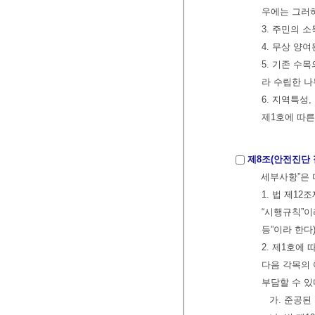
우에는 그러
3. 주민의 
4. 무상 양
5. 기존 수
라 수립한 
6. 지역특성
제1호에 따
제8조(안전진단 
세부사항”은 
1. 법 제1
“시행규칙”이
등”이라 한다
2. 제1호에
다음 각목의 
부담할 수 있
가. 준공된