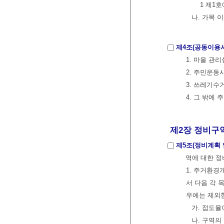
1 제1
나. 가목 
제4조(공동이용
1. 마을 관
2. 주민운동
3. 쓰레기수
4. 그 밖에
제2장 정비구역
제5조(정비계획
역에 대한 정
1. 주거환
서 다음 각 
우에는 제외
가. 접도율
나. 구역의