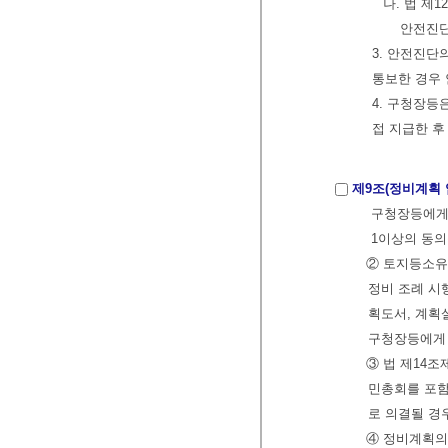
나. 법 제
안전진단
3. 안전진단
통보한 경우
4. 구청장등
접 지급한 후
제9조(정비계획 
구청장등에게 
1이상의 동의
② 토지등소유
정비 조례 시
획도서, 계획
구청장등에게
③ 법 제14
민총회를 포함
로 의결될 경
④ 정비계획의