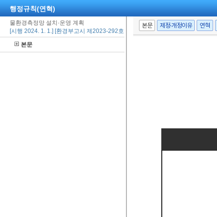
행정규칙(연혁)
물환경측정망 설치·운영 계획
본문
제정·개정이유
연혁
[시행 2024. 1. 1.] [환경부고시 제2023-292호, 2023. 12. 29., 일부개정]
본문