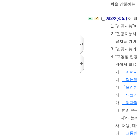
력을 강화하는 
제2조(정의)
이 
1. “인공지능
2. “인공지능
공지능 기반
3. “인공지능
4. “고영향 
역에서 활용
가.
「에너
나.
「먹는
다.
「보건
라.
「의료
마.
「원자력
바. 범죄 
다)의 
사. 채용,
아.
「교통