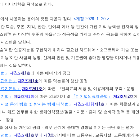
데 이바지함을 목적으로 한다.
법에서 사용하는 용어의 뜻은 다음과 같다.
<개정 2026. 1. 20.>
”이란 학습, 추론, 지각, 판단, 언어의 이해 등 인간이 가진 지적 능력을 전자적
시스템”이란 다양한 수준의 자율성과 적응성을 가지고 주어진 목표를 위하여 실제
 시스템을 말한다.
기술”이란 인공지능을 구현하기 위하여 필요한 하드웨어ㆍ소프트웨어 기술 또는 
인공지능”이란 사람의 생명, 신체의 안전 및 기본권에 중대한 영향을 미치거나 
되는 것을 말한다.
지법」
제2조
제1호
에 따른 에너지의 공급
물관리법」
제3조
제1호
에 따른 먹는물의 생산 공정
의료기본법」
제3조
제1호
에 따른 보건의료의 제공 및 이용체계의 구축ㆍ운영
기기법」
제2조
제1항
에 따른 의료기기 및
「디지털의료제품법」
제2조
제2호
에
시설 등의 방호 및 방사능 방재 대책법」
제2조
제1항
제1호
에 따른 핵물질과 
수사나 체포 업무를 위한 생체인식정보(얼굴ㆍ지문ㆍ홍채 및 손바닥 정맥 등 
분석ㆍ활용
 대출 심사 등 개인의 권리ㆍ의무 관계에 중대한 영향을 미치는 판단 또는 평가
안전법」
제2조
제1호부터 제3호
까지에 따른 교통수단, 교통시설, 교통체계의 주