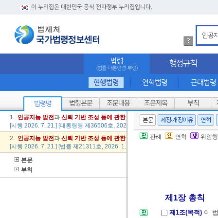
이 누리집은 대한민국 공식 전자정부 누리집입니다.
법
령
검
법령
행정규칙
색
(법률·대통령령·부령)
방
법
현행법령
연혁법령
근대법령
상
세
법령본문
조문내용
조문제목
부칙
법령명
내
용
1.
인공
지능
발전
과
신뢰
기반
조성
등에
관한
기본법
시행령
본문
제정·개정이유
연혁
확
[시행 2026. 7. 21.] [대통령령 제36506호, 2026. 7. 20., 일부개정]
인
판례
연혁
위임행
2.
인공
지능
발전
과
신뢰
기반
조성
등에
관한
기본법
[시행 2026. 7. 21.] [법률 제21311호, 2026. 1. 20., 일부개정]
본문
부칙
제1장 총칙
제1조(목적)
이 