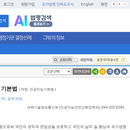
글씨크기확대
글씨크기확대초기화
글씨크기축소
로그인
회원가입
국가법령 만족도조사
English
화면
검색
행정기관 결정선례
그밖의 정보
조회이력
새창(목록)
표준국어대사전
화면내검색
한 기본법
( 약칭: 인공지능기본법 )
1. 20., 일부개정]
과학기술정보통신부
(
인공지능안전신뢰정책과
), 044-202-6293
정함으로써 국민의 권익과 존엄성을 보호하고 국민의 삶의 질 향상과 국가경쟁