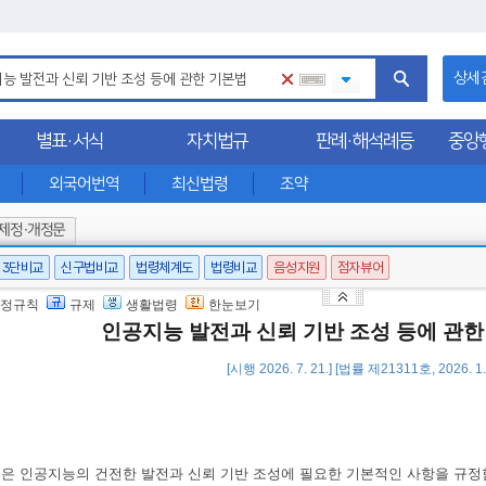
상세
별표·서식
자치법규
판례·해석례등
중앙
외국어번역
최신법령
조약
제정·개정문
3단비교
신구법비교
법령체계도
법령비교
음성지원
점자뷰어
정규칙
규제
생활법령
한눈보기
인공지능 발전과 신뢰 기반 조성 등에 관
[시행 2026. 7. 21.] [법률 제21311호, 2026. 
법은 인공지능의 건전한 발전과 신뢰 기반 조성에 필요한 기본적인 사항을 규