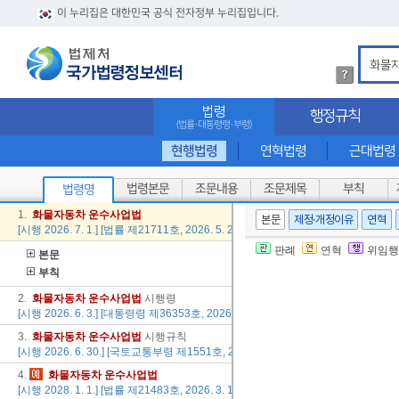
이 누리집은 대한민국 공식 전자정부 누리집입니다.
법
령
검
법령
행정규칙
색
(법률·대통령령·부령)
방
법
현행법령
연혁법령
근대법령
상
세
법령본문
조문내용
조문제목
부칙
법령명
내
용
1.
화물
자동차
운수
사업법
본문
제정·개정이유
연혁
확
[시행 2026. 7. 1.] [법률 제21711호, 2026. 5. 29., 일부개정]
인
판례
연혁
위임행
본문
부칙
2.
화물
자동차
운수
사업법
시행령
[시행 2026. 6. 3.] [대통령령 제36353호, 2026. 5. 26., 일부개정]
3.
화물
자동차
운수
사업법
시행규칙
[시행 2026. 6. 30.] [국토교통부령 제1551호, 2025. 12. 29., 일부개정]
4.
화물
자동차
운수
사업법
[시행 2028. 1. 1.] [법률 제21483호, 2026. 3. 17., 일부개정]