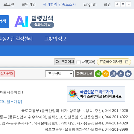
글씨크기확대
글씨크기확대초기화
글씨크기축소
로그인
회원가입
국가법령 만족도조사
English
화면
검색
행정기관 결정선례
그밖의 정보
조회이력
새창(목록)
표준국어대사전
점자뷰어
화면내검색
: 화물자동차법 )
. 29., 일부개정]
국토교통부
(
물류산업과-허가, 양도양수, 상속, 주선
), 044-201-4026
통부
(
물류산업과-위수탁계약, 실적신고, 안전운임, 안전운송원가
), 044-201-4022
산업과-운수종사자격, 적재물배상보험, 가맹사업, 자가용유상운송
), 044-201-4020
국토교통부
(
물류정책과-유가보조금
), 044-201-3996