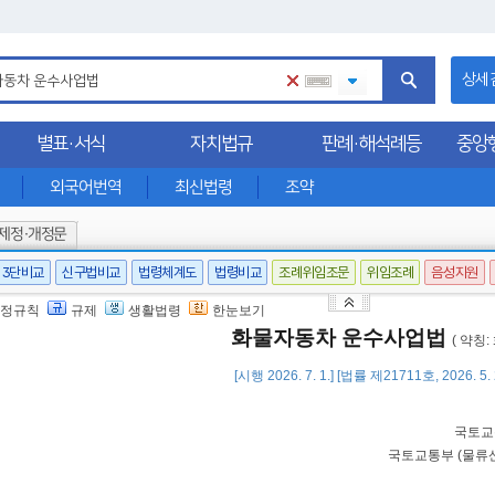
상세
별표·서식
자치법규
판례·해석례등
중앙
외국어번역
최신법령
조약
제정·개정문
3단비교
신구법비교
법령체계도
법령비교
조례위임조문
위임조례
음성지원
정규칙
규제
생활법령
한눈보기
화물자동차 운수사업법
( 약칭
[시행 2026. 7. 1.] [법률 제21711호, 2026. 5
국토교
국토교통부
(
물류