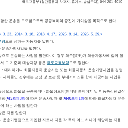
국토교통부
(
첨단물류과-차고지, 휴게소, 밤샘주차
), 044-201-4010
활한 운송을 도모함으로써 공공복리의 증진에 기여함을 목적으로 한다.
3. 23., 2014. 3. 18., 2018. 4. 17., 2025. 8. 14., 2026. 5. 29.>
부령
으로 정하는 자동차를 말한다.
차 운송가맹사업을 말한다.
상으로 운송하는 사업을 말한다. 이 경우 화주(貨主)가 화물자동차에 함께 탈
로서 그 기준과 대상차량 등은
국토교통부령
으로 정한다.
중개ㆍ대리하거나 화물자동차 운송사업 또는 화물자동차 운송가맹사업을 경영
 이사화물인 경우에는 포장 및 보관 등 부대서비스를 함께 제공하는 사업을
여 유상으로 화물을 운송하거나 화물정보망(인터넷 홈페이지 및 이동통신단말장
맹점(
제3조
제3항
에 따른 운송사업자 및
제40조
제1항
에 따라 화물자동차 운송
게 하는 사업을 말한다.
은 자를 말한다.
의 운송가맹점으로 가입한 자로서 다음 각 목의 어느 하나에 해당하는 자를