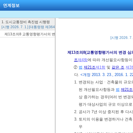
연계정보
1. 도시교통정비 촉진법 시행령
[시행 2026. 7. 1.] [대통령령 제36424호, 2026. 6. 23., 타법개정]
제13조의8 교통영향평가서의 변경 심의
[시행 2026. 7
제13조의8(교통영향평가서의 변경 심
조
제4항
에 따라 개선필요사항등이 
②
법
제21조
제1항
및
같은 조
제3
다.
<개정 2013. 3. 23., 2016. 1. 22
1. 변경되는 사업ㆍ건축물의 규모
된 개선필요사항등과
법
제21조
상 증가하는 경우(여러 번 변경되
평가 대상사업의 규모 이상으로
2. 공사가 7년 이상 중지된 후 
3. 토지의 이용을 변경하거나 건
우