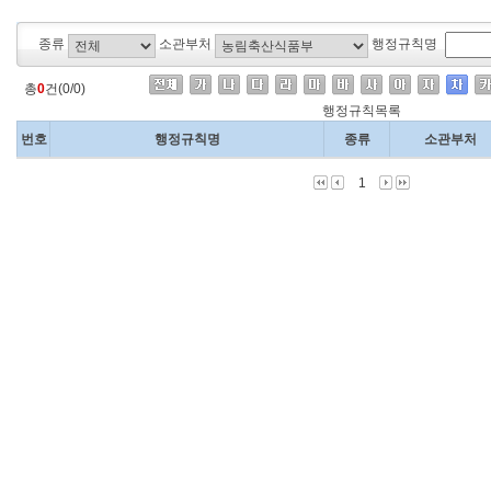
종류
소관부처
행정규칙명
총
0
건(0/0)
행정규칙목록
번호
행정규칙명
종류
소관부처
1