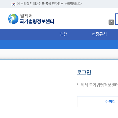
이 누리집은 대한민국 공식 전자정부 누리집입니다.
법
령
검
법령
행정규칙
색
방
법
상
세
내
용
확
인
로그인
법제처 국가법령정보센터 
아이디