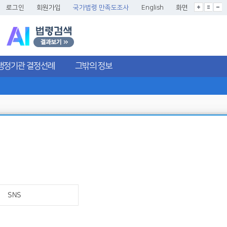
글씨크기확대
글씨크기확대초기화
글씨크기축소
로그인
회원가입
국가법령 만족도조사
English
화면
행정기관 결정선례
그밖의 정보
SNS