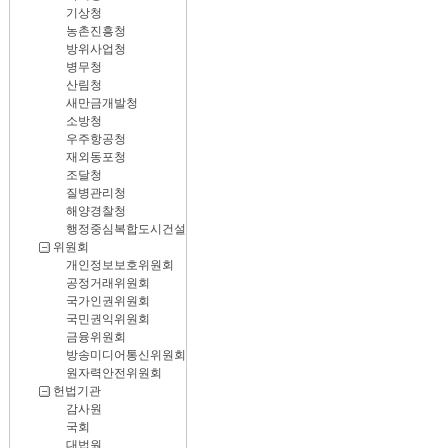
기상청
농촌진흥청
방위사업청
병무청
산림청
새만금개발청
소방청
우주항공청
재외동포청
조달청
질병관리청
해양경찰청
행정중심복합도시건설청
위원회
개인정보보호위원회
공정거래위원회
국가인권위원회
국민권익위원회
금융위원회
방송미디어통신위원회
원자력안전위원회
헌법기관
감사원
국회
대법원