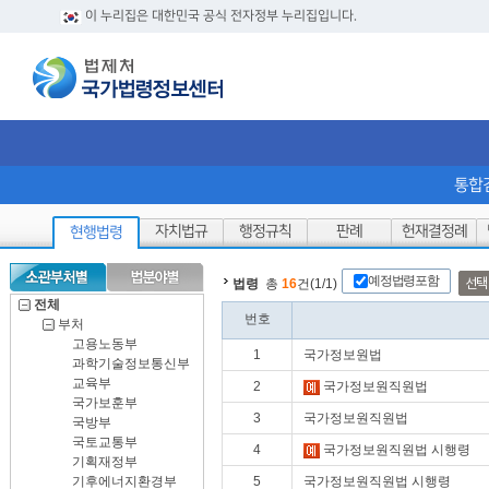
이 누리집은 대한민국 공식 전자정부 누리집입니다.
통합
자치법규
행정규칙
판례
헌재결정례
현행법령
예정법령포함
선택
법령
총
16
건(1/1)
전체
번호
부처
고용노동부
1
국가정보원법
과학기술정보통신부
교육부
2
국가정보원직원법
국가보훈부
3
국가정보원직원법
국방부
국토교통부
4
국가정보원직원법 시행령
기획재정부
기후에너지환경부
5
국가정보원직원법 시행령