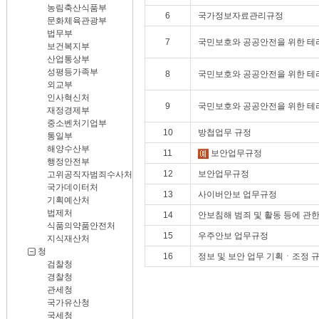
농림축산식품부
6
국가정보자료관리규정
문화체육관광부
법무부
7
국민보호와 공공안전을 위한 
보건복지부
산업통상부
성평등가족부
8
국민보호와 공공안전을 위한 테
외교부
인사혁신처
9
국민보호와 공공안전을 위한 테
재정경제부
중소벤처기업부
10
방첩업무 규정
통일부
해양수산부
11
보안업무규정
행정안전부
12
보안업무규정
고위공직자범죄수사처
국가데이터처
13
사이버안보 업무규정
기획예산처
법제처
14
안보침해 범죄 및 활동 등에 관
식품의약품안전처
15
우주안보 업무규정
지식재산처
청
16
정보 및 보안 업무 기획ㆍ조정 
검찰청
경찰청
관세청
국가유산청
국세청