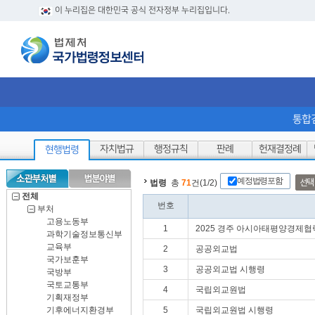
이 누리집은 대한민국 공식 전자정부 누리집입니다.
통합
자치법규
행정규칙
판례
헌재결정례
현행법령
예정법령포함
선택
법령
총
71
건(1/2)
전체
번호
부처
고용노동부
1
2025 경주 아시아태평양경제협
과학기술정보통신부
교육부
2
공공외교법
국가보훈부
3
공공외교법 시행령
국방부
국토교통부
4
국립외교원법
기획재정부
기후에너지환경부
5
국립외교원법 시행령