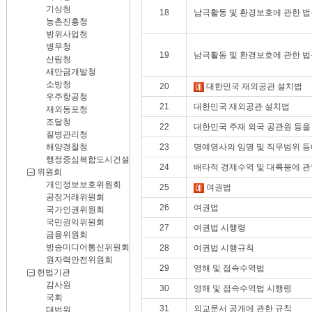
기상청
18
남극활동 및 환경보호에 관한 법
농촌진흥청
방위사업청
병무청
19
남극활동 및 환경보호에 관한 
산림청
새만금개발청
소방청
20
대한민국 재외공관 설치법
우주항공청
21
대한민국 재외공관 설치법
재외동포청
조달청
22
대한민국 주재 외국 공관원 등을
질병관리청
해양경찰청
23
명예영사의 임명 및 직무범위 등
행정중심복합도시건설청
24
배타적 경제수역 및 대륙붕에 관
위원회
개인정보보호위원회
25
여권법
공정거래위원회
26
여권법
국가인권위원회
국민권익위원회
27
여권법 시행령
금융위원회
방송미디어통신위원회
28
여권법 시행규칙
원자력안전위원회
29
영해 및 접속수역법
헌법기관
감사원
30
영해 및 접속수역법 시행령
국회
31
외교문서 공개에 관한 규칙
대법원