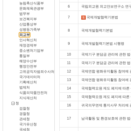
농림축산식품부
6
국립외교원 외교안보연구소 연구
문화체육관광부
법무부
7
국제개발협력기본법
보건복지부
산업통상부
성평등가족부
8
국제개발협력기본법
외교부
인사혁신처
9
국제개발협력기본법 시행령
재정경제부
중소벤처기업부
10
국제기구 분담금 관리에 관한 법
통일부
해양수산부
11
국제기구 분담금 관리에 관한 법
행정안전부
12
국제연합 평화유지활동 참여에 
고위공직자범죄수사처
국가데이터처
13
국제연합 평화유지활동 참여에 
기획예산처
법제처
14
국제협력요원 제도 폐지에 따른 
식품의약품안전처
15
국제협력요원 제도 폐지에 따른 
지식재산처
청
16
귀국의무면제 통지사무 처리에 
검찰청
경찰청
17
남극활동 및 환경보호에 관한 법
관세청
국가유산청
국세청