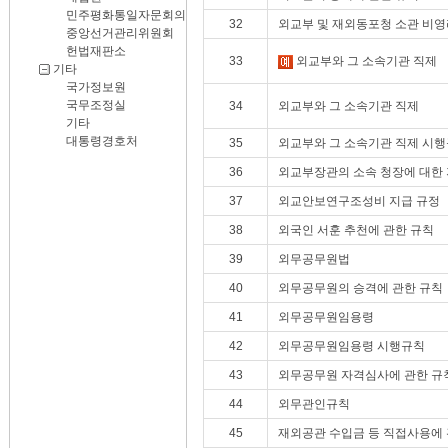
민주평화통일자문회의
32
외교부 및 재외동포청 소관 비영
중앙선거관리위원회
헌법재판소
33
외교부와 그 소속기관 직제
기타
국가정보원
국무조정실
34
외교부와 그 소속기관 직제
기타
대통령경호처
35
외교부와 그 소속기관 직제 시
36
외교부장관의 소속 청장에 대한 
37
외교안보연구조성비 지급 규정
38
외국인 서훈 추천에 관한 규칙
39
외무공무원법
40
외무공무원의 승격에 관한 규칙
41
외무공무원임용령
42
외무공무원임용령 시행규칙
43
외무공무원 자격심사에 관한 규
44
외무관인규칙
45
재외공관 수입금 등 직접사용에 