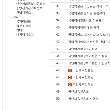
민주평화통일자문회의
37
국립박물관 소장유물 복제 규칙
중앙선거관리위원회
헌법재판소
38
국립박물관 전시품 관람규칙
기타
39
국립장애인도서관 이용규칙
국가정보원
국무조정실
40
국립중앙극장 대관 규칙
기타
대통령경호처
41
국립중앙도서관과 그 소속 도서
42
국립현대미술관 전시품 관람규
43
국민여가활성화기본법
44
국민여가활성화기본법 시행령
45
국민여가활성화기본법 시행규
46
국민체육진흥법
47
국민체육진흥법
48
국민체육진흥법
49
국민체육진흥법
50
국민체육진흥법 시행령