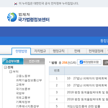
이 누리집은 대한민국 공식 전자정부 누리집입니다.
통합
자치법규
행정규칙
판례
헌재결정례
현행법령
예정법령포함
선
법령
총
258
건(1/6)
전체
번호
부처
고용노동부
1
10ㆍ27법난 피해자의 명예회복
과학기술정보통신부
교육부
2
10ㆍ27법난 피해자의 명예회복
국가보훈부
3
2018 평창 동계올림픽대회 및
국방부
국토교통부
4
2018 평창 동계올림픽대회 및
기획재정부
기후에너지환경부
5
게임산업진흥에 관한 법률