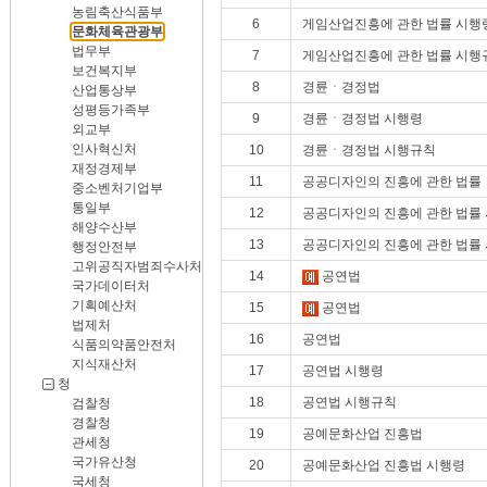
농림축산식품부
6
게임산업진흥에 관한 법률 시행
문화체육관광부
법무부
7
게임산업진흥에 관한 법률 시행
보건복지부
8
경륜ㆍ경정법
산업통상부
성평등가족부
9
경륜ㆍ경정법 시행령
외교부
인사혁신처
10
경륜ㆍ경정법 시행규칙
재정경제부
11
공공디자인의 진흥에 관한 법률
중소벤처기업부
통일부
12
공공디자인의 진흥에 관한 법률
해양수산부
13
공공디자인의 진흥에 관한 법률
행정안전부
고위공직자범죄수사처
14
공연법
국가데이터처
기획예산처
15
공연법
법제처
16
공연법
식품의약품안전처
지식재산처
17
공연법 시행령
청
18
공연법 시행규칙
검찰청
경찰청
19
공예문화산업 진흥법
관세청
국가유산청
20
공예문화산업 진흥법 시행령
국세청