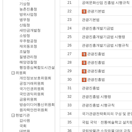
21
공예문화산업 진흥법 시행규칙
기상청
농촌진흥청
22
관광기본법
방위사업청
병무청
23
관광기본법
산림청
24
관광진흥개발기금법
새만금개발청
소방청
25
관광진흥개발기금법 시행령
우주항공청
26
관광진흥개발기금법 시행규칙
재외동포청
조달청
27
관광진흥법
질병관리청
해양경찰청
28
관광진흥법
행정중심복합도시건설청
29
관광진흥법
위원회
개인정보보호위원회
30
관광진흥법
공정거래위원회
31
관광진흥법
국가인권위원회
국민권익위원회
32
관광진흥법 시행령
금융위원회
방송미디어통신위원회
33
관광진흥법 시행규칙
원자력안전위원회
34
국가관광전략회의의 구성 및 운
헌법기관
감사원
35
국립 국악ㆍ전통예술학교 설치
국회
36
국립박물관 소장유물 대여 규칙
대법원