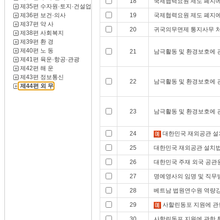
18
국제협력요원 제도 폐지에
제35편 수자원·토지·건설업
제36편 보건·의사
19
국제협력요원 제도 폐지에
제37편 약 사
20
귀국의무면제 통지사무 처
제38편 사회복지
제39편 환 경
제40편 노 동
21
남극활동 및 환경보호에 
제41편 육운·항공·관광
제42편 해 운
제43편 정보통신
22
남극활동 및 환경보호에 
제44편 외 무
23
남극활동 및 환경보호에 
24
대한민국 재외공관 설
25
대한민국 재외공관 설치
26
대한민국 주재 외국 공관원
27
명예영사의 임명 및 직무
28
베트남 법원연수원 역량
29
사할린동포 지원에 관
30
사할린동포 지원에 관한 