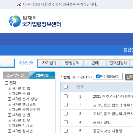
이 누리집은 대한민국 공식 전자정부 누리집입니다.
통합
자치법규
행정규칙
판례
헌재결정례
현행법령
예정법령포함
선택
법령
총
95
건(1/2)
전체
번호
제1편 헌 법
제2편 국 회
1
2025 경주 아시아태평
제3편 선거·정당
제4편 행정일반
2
고려인동포 합법적 체류자
제5편 국가공무원
3
고려인동포 합법적 체류자
제6편 법 원
제7편 법 무
4
공공외교법
제8편 민사법
제9편 형사법
5
공공외교법 시행령