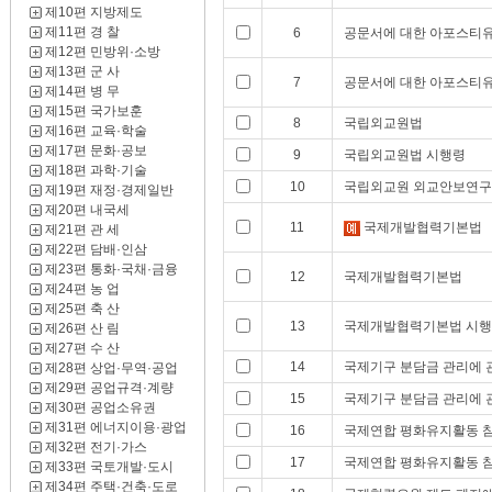
제10편 지방제도
제11편 경 찰
6
공문서에 대한 아포스티유
제12편 민방위·소방
제13편 군 사
7
공문서에 대한 아포스티유
제14편 병 무
제15편 국가보훈
8
국립외교원법
제16편 교육·학술
제17편 문화·공보
9
국립외교원법 시행령
제18편 과학·기술
10
국립외교원 외교안보연구소
제19편 재정·경제일반
제20편 내국세
11
국제개발협력기본법
제21편 관 세
제22편 담배·인삼
제23편 통화·국채·금융
12
국제개발협력기본법
제24편 농 업
제25편 축 산
13
국제개발협력기본법 시
제26편 산 림
제27편 수 산
14
국제기구 분담금 관리에 
제28편 상업·무역·공업
제29편 공업규격·계량
15
국제기구 분담금 관리에 
제30편 공업소유권
제31편 에너지이용·광업
16
국제연합 평화유지활동 참
제32편 전기·가스
17
국제연합 평화유지활동 참
제33편 국토개발·도시
제34편 주택·건축·도로