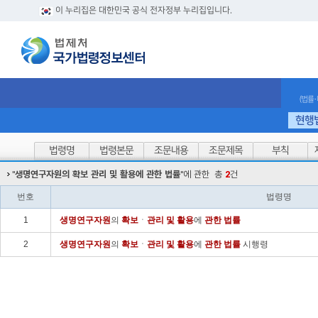
이 누리집은 대한민국 공식 전자정부 누리집입니다.
(법률
현행
법령명
법령본문
조문내용
조문제목
부칙
"
생명연구자원의 확보 관리 및 활용에 관한 법률
"에 관한
총
2
건
번호
법령명
1
생명
연구
자원
의
확보
ㆍ
관리
및
활용
에
관한
법률
2
생명
연구
자원
의
확보
ㆍ
관리
및
활용
에
관한
법률
시행령