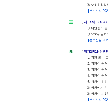
⑤ 보호위원회는
[본조신설 2020.
제7조의10(회의)
② 위원장 또는
③ 보호위원회의
[본조신설 2020.
제7조의11(위원
1. 위원 또는
2. 위원이 해
3. 위원이 해
4. 위원이 
5. 위원이나 
② 위원에게 심
③ 위원이 제1
[본조신설 2020.