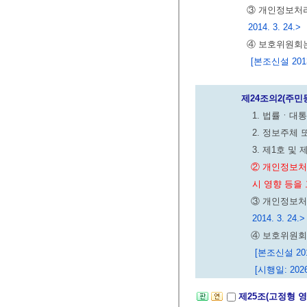
③ 개인정보처
2014. 3. 24.>
④ 보호위원회는
[본조신설 2013.
제24조의2(주민
1. 법률ㆍ
2. 정보주체
3. 제1호 
② 개인정보처
시 영향 등을
③ 개인정보처
2014. 3. 24.>
④ 보호위원회
[본조신설 2013
[시행일: 2026
제25조(고정형 