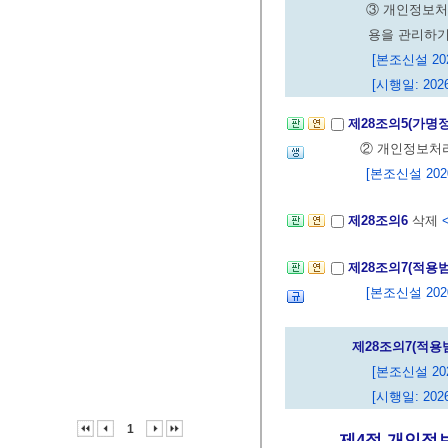
③ 개인정보처
용을 관리하기
[본조신설 2020
[시행일: 2026
제28조의5(가명
② 개인정보처
[본조신설 2020.
제28조의6
삭제
제28조의7(적용
[본조신설 2020.
제28조의7(적용
[본조신설 2020
[시행일: 2026
1
제4절 개인정보