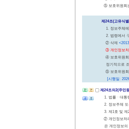
⑤ 보호위원회
제24조(고유식별
1. 정보주체
2. 법령에서
② 삭제
<2013
③ 개인정보처
④ 보호위원회
정기적으로 
⑤ 보호위원회
[시행일: 2026
제24조의2(주민
1. 법률ㆍ대
2. 정보주체 
3. 제1호 및
② 개인정보처
은 개인정보의 