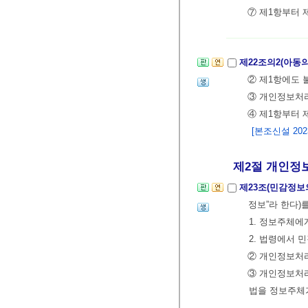
⑦ 제1항부터 
제22조의2(아동
② 제1항에도
③ 개인정보처리
④ 제1항부터 
[본조신설 2023.
제2절 개인정보
제23조(민감정보
정보”라 한다)
1. 정보주체
2. 법령에서
② 개인정보처
③ 개인정보처리
법을 정보주체