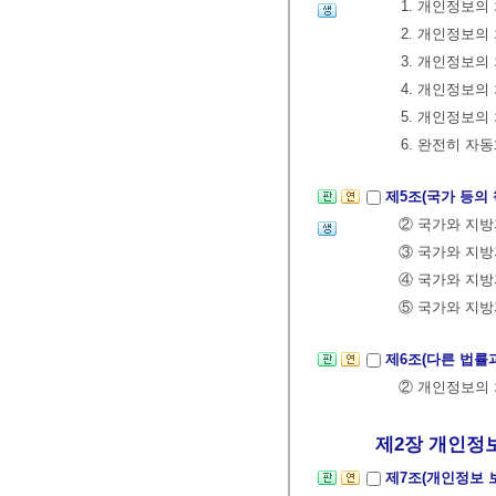
1. 개인정보의
2. 개인정보의
3. 개인정보의
4. 개인정보의
5. 개인정보의
6. 완전히 자
제5조(국가 등의
② 국가와 지
③ 국가와 지방
④ 국가와 지
⑤ 국가와 지방
제6조(다른 법률
② 개인정보의 
제2장 개인정보 
제7조(개인정보 