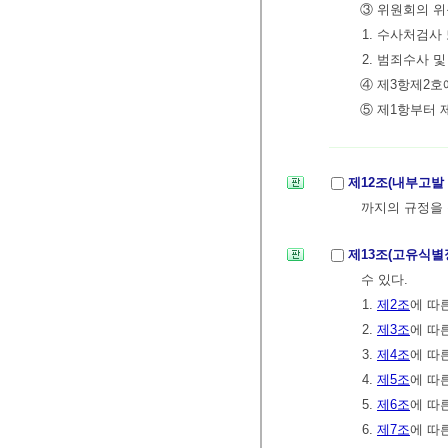
③ 위원회의 위
1. 수사처검사
2. 범죄수사 
④ 제3항제2호
⑤ 제1항부터 
제12조(내부고발
까지의 규정을
제13조(고유식별
수 있다.
1.
제2조
에 따
2.
제3조
에 따
3.
제4조
에 따
4.
제5조
에 따
5.
제6조
에 따
6.
제7조
에 따