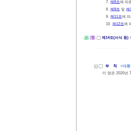
7.
제8조
에 따
8.
제9조
및
제
9.
제11조
에 
10.
제12조
에 
제14조(서식 등)
부 칙
<대통령
이 영은 2020년