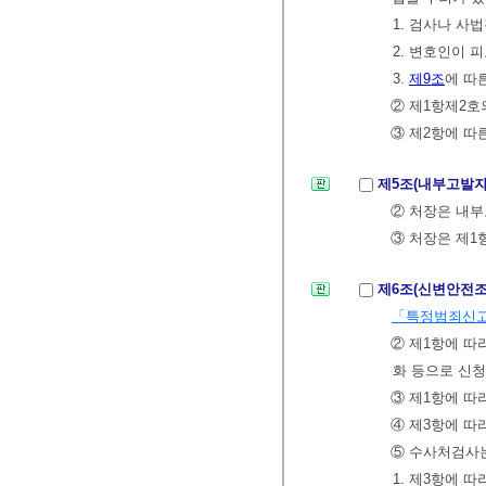
1. 검사나 사
2. 변호인이 
3.
제9조
에 따
② 제1항제2호
③ 제2항에 따
제5조(내부고발
② 처장은 내부
③ 처장은 제1
제6조(신변안전
「특정범죄신고
② 제1항에 따
화 등으로 신청
③ 제1항에 따
④ 제3항에 따
⑤ 수사처검사는
1. 제3항에 