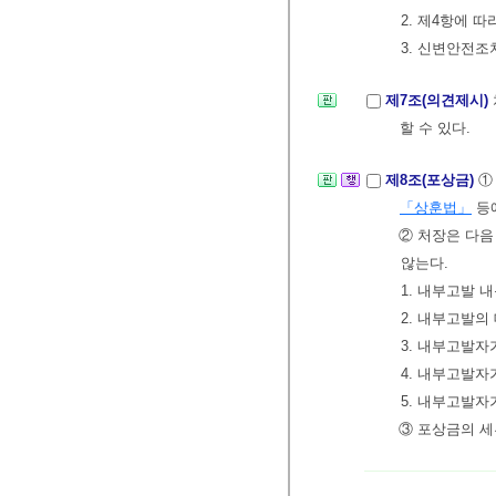
2. 제4항에 
3. 신변안전조
제7조(의견제시)
할 수 있다.
제8조(포상금)
①
「상훈법」
등에
② 처장은 다음
않는다.
1. 내부고발
2. 내부고발
3. 내부고발
4. 내부고발
5. 내부고발
③ 포상금의 세