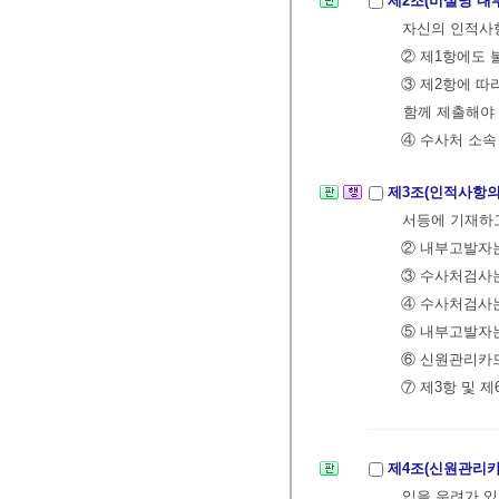
제2조(비실명 내
자신의 인적사항
② 제1항에도 
③ 제2항에 따
함께 제출해야 
④ 수사처 소속
제3조(인적사항의
서등에 기재하
② 내부고발자는
③ 수사처검사는
④ 수사처검사는
⑤ 내부고발자는
⑥ 신원관리카
⑦ 제3항 및 
제4조(신원관리카
입을 우려가 있