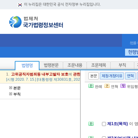
이 누리집은 대한민국 공식 전자정부 누리집입니다.
(법률
현행
법령본문
조문내용
조문제목
부칙
법령명
1.
고위
공직자
범죄
등
내부
고발자
보호
에
관한
규정
본문
제정·개정이유
연혁
[시행 2020. 7. 15.] [대통령령 제30831호, 2020. 7. 14., 제정]
판례
연혁
위임행
본문
부칙
제1조(목적)
이 