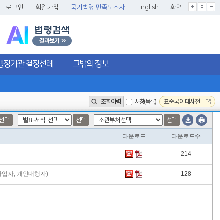
글씨크기확대
글씨크기확대초기화
글씨크기축소
로그인
회원가입
국가법령 만족도조사
English
화면
행정기관 결정선례
그밖의 정보
조회이력
새창(목록)
표준국어대사전
선택
선택
선택
다운로드
다운로드수
214
사업자, 개인대행자)
128