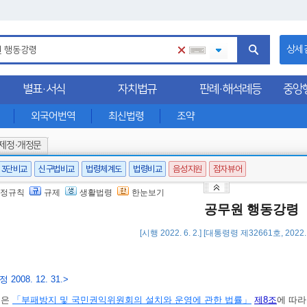
상세
별표·서식
자치법규
판례·해석례등
중앙
외국어번역
최신법령
조약
제정·개정문
3단비교
신구법비교
법령체계도
법령비교
음성지원
점자뷰어
정규칙
규제
생활법령
한눈보기
공무원 행동강령
[시행 2022. 6. 2.] [대통령령 제32661호, 2022.
 2008. 12. 31.>
영은
「부패방지 및 국민권익위원회의 설치와 운영에 관한 법률」
제8조
에 따라