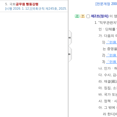
[전문개정 2008.
5. 국회
공무원
행동
강령
[시행 2026. 1. 12.] [국회규칙 제245호, 2025. 12. 5., 타법개정]
제2조(정의)
이 
1. “직무관련
인ㆍ단체를 
가. 다음의
1)
「민원
는 증명을
2)
「민원
3)
「민원
나. 인가ㆍ
다. 수사, 
라. 재결(裁
마. 징집, 
바. 국가 
사. 정책ㆍ
아. 그 밖
라 한다)