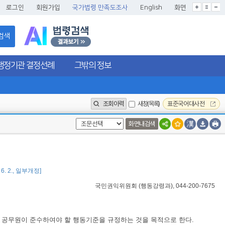
글씨크기확대
글씨크기확대초기화
글씨크기축소
로그인
회원가입
국가법령 만족도조사
English
화면
검색
행정기관 결정선례
그밖의 정보
조회이력
새창(목록)
표준국어대사전
화면내검색
 6. 2., 일부개정]
국민권익위원회
(
행동강령과
), 044-200-7675
 공무원이 준수하여야 할 행동기준을 규정하는 것을 목적으로 한다.