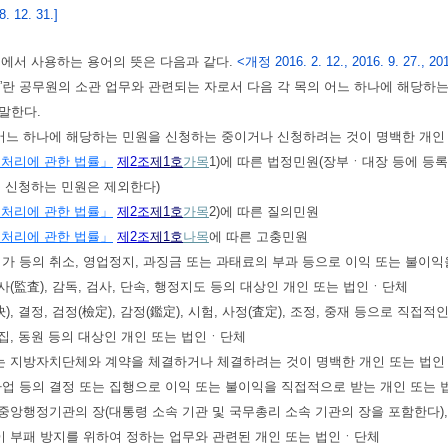
 12. 31.]
영에서 사용하는 용어의 뜻은 다음과 같다.
<개정 2016. 2. 12., 2016. 9. 27., 201
자”란 공무원의 소관 업무와 관련되는 자로서 다음 각 목의 어느 하나에 해당하는
말한다.
 어느 하나에 해당하는 민원을 신청하는 중이거나 신청하려는 것이 명백한 개인
 처리에 관한 법률」
제2조
제1호
가목
1)에 따른 법정민원(장부ㆍ대장 등에 등
 신청하는 민원은 제외한다)
 처리에 관한 법률」
제2조
제1호
가목
2)에 따른 질의민원
 처리에 관한 법률」
제2조
제1호
나목
에 따른 고충민원
허가 등의 취소, 영업정지, 과징금 또는 과태료의 부과 등으로 이익 또는 불이
감사(監査), 감독, 검사, 단속, 행정지도 등의 대상인 개인 또는 법인ㆍ단체
決), 결정, 검정(檢定), 감정(鑑定), 시험, 사정(査定), 조정, 중재 등으로 
소집, 동원 등의 대상인 개인 또는 법인ㆍ단체
또는 지방자치단체와 계약을 체결하거나 체결하려는 것이 명백한 개인 또는 법
사업 등의 결정 또는 집행으로 이익 또는 불이익을 직접적으로 받는 개인 또는
에 중앙행정기관의 장(대통령 소속 기관 및 국무총리 소속 기관의 장을 포함한다)
이 부패 방지를 위하여 정하는 업무와 관련된 개인 또는 법인ㆍ단체