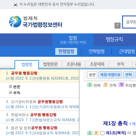
이 누리집은 대한민국 공식 전자정부 누리집입니다.
법
령
검
법령
행정규칙
색
(법률·대통령령·부령)
방
법
현행법령
연혁법령
근대법령
상
세
법령본문
조문내용
조문제목
부칙
법령명
내
용
1.
공무원
행동
강령
본문
제정·개정이유
연혁
확
[시행 2022. 6. 2.] [대통령령 제32661호, 2022. 6. 2., 일부개정]
인
판례
연혁
위임행
본문
부칙
2. 선거관리위원회
공무원
행동
강령
[시행 2024. 1. 1.] [선거관리위원회규칙 제588호, 2023. 11. 24., 타법개정]
3. 헌법재판소
공무원
행동
강령
[시행 2023. 7. 7.] [헌법재판소규칙 제458호, 2023. 7. 7., 일부개정]
제1장 총칙
<개정
4. 법관 및 법원
공무원
행동
강령
제1조(목적)
이 
[시행 2022. 9. 5.] [대법원규칙 제3064호, 2022. 9. 5., 일부개정]