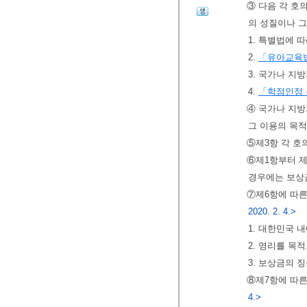
③ 다음 각 호
의 성질이나 그
1. 특별법에 
2.
「유아교육
3. 국가나 
4.
「학점인정 
④ 국가나 지방
그 이용의 목적
⑤제3항 각 호
⑥제1항부터 
경우에는 보상
⑦제6항에 따른
2020. 2. 4.>
1. 대한민국 
2. 영리를 목
3. 보상금의 
⑧제7항에 따른
4.>