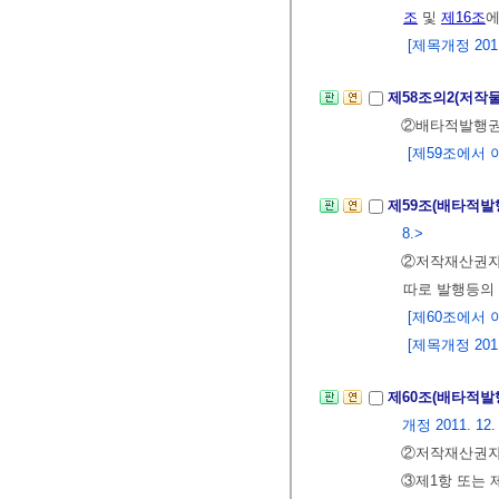
조
및
제16조
에
[제목개정 2011.
제58조의2(저작
②배타적발행권
[제59조에서 이동 
제59조(배타적발
8.>
②저작재산권자는
따로 발행등의 
[제60조에서 이
[제목개정 2011.
제60조(배타적발
개정 2011. 12. 2
②저작재산권자
③제1항 또는 