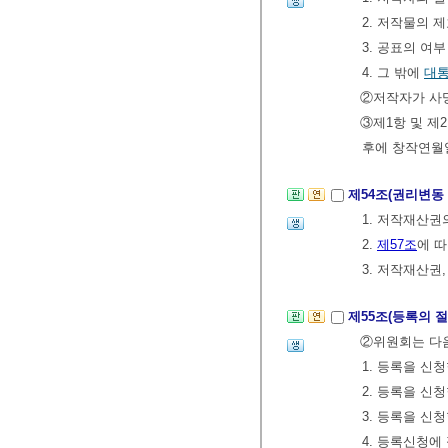
2. 저작물의
3. 공표의 여
4. 그 밖에
대
②저작자가 사망
③제1항 및 제
후에 창작연월
제54조(권리변동
1. 저작재산권
2.
제57조
에 
3. 저작재산권
제55조(등록의 절
②위원회는 다음
1. 등록을 신
2. 등록을 신
3. 등록을 신
4. 등록신청에