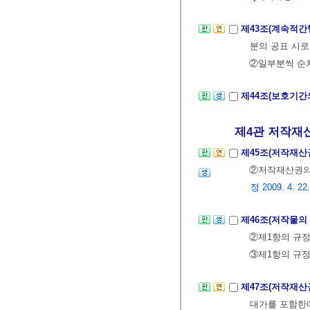
제43조(계속적간
분의 공표 시로
②일부분씩 순차
제44조(보호기간
제4관 저작재산
제45조(저작재산
②저작재산권의
정 2009. 4. 22.
제46조(저작물의
②제1항의 규정
③제1항의 규정
제47조(저작재산
대가를 포함한다