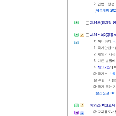
2. 입법ㆍ행정
[제목개정 2020.
제24조(정치적 
제24조의2(공공
지 아니하다.
<
1. 국가안전
2. 개인의 사
3. 다른 법률
4.
제112조
에 
② 국가는
「공
을 수립ㆍ시행할
③ 국가 또는 
[본조신설 2013.
제25조(학교교육
② 교과용도서