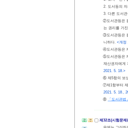
2. 도서등의 
3. 다른 도서
②도서관등은 컴
는 권리를 가진
③도서관등은 컴
니하다.
<개정 20
④도서관등은 제
⑤도서관등은 제
재산권자에게 지
2021. 5. 18.>
⑥ 제5항의 보
⑦제1항부터 제
2021. 5. 18., 2
⑧
「도서관법
제32조(시험문제
우에는 그러하