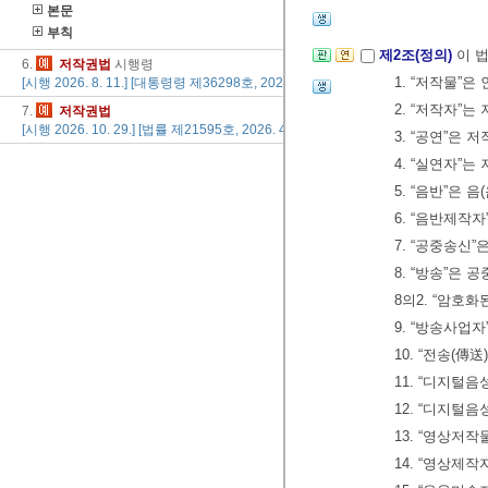
본문
부칙
제2조(정의)
이 
6.
저작권
법
시행령
1. “저작물”
[시행 2026. 8. 11.] [대통령령 제36298호, 2026. 5. 6., 일부개정]
2. “저작자”
7.
저작권
법
[시행 2026. 10. 29.] [법률 제21595호, 2026. 4. 28., 일부개정]
3. “공연”
4. “실연자”
5. “음반”은
6. “음반제작
7. “공중송신
8. “방송”은
8의2. “암호
9. “방송사업
10. “전송(
11. “디지털
12. “디지털
13. “영상저
14. “영상제