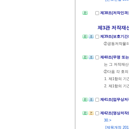
제38조(저작인격
제3관 저작재산
제39조(보호기간
②공동저작물의 
제40조(무명 또
는 그 저작재산
②다음 각 호의
1. 제1항의 
2. 제1항의 
제41조(업무상저
제42조(영상저작
30.>
[제목개정 2011.