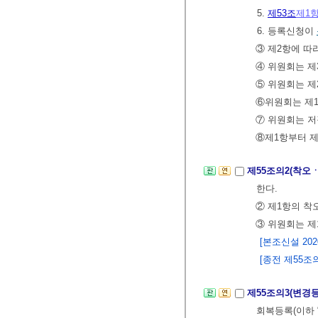
5.
제53조
제1
6. 등록신청이
③ 제2항에 따
④ 위원회는 제
⑤ 위원회는 제
⑥위원회는 제
⑦ 위원회는 저
⑧제1항부터 제
제55조의2(착오
한다.
② 제1항의 착
③ 위원회는 제
[본조신설 2020.
[종전 제55조의2
제55조의3(변경
회복등록(이하 