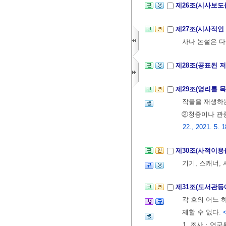
제26조(시사보도
제27조(시사적인
사나 논설은 다
제28조(공표된 
제29조(영리를 
작물을 재생하는
②청중이나 관중
22., 2021. 5. 1
제30조(사적이용
기기, 스캐너,
제31조(도서관등
각 호의 어느 
제할 수 없다.
1. 조사ㆍ연구