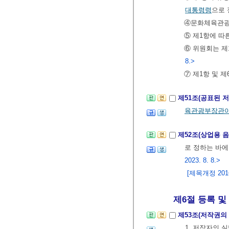
대통령령
으로 
④문화체육관
⑤ 제1항에 따
⑥ 위원회는 제
8.>
⑦ 제1항 및 
제51조(공표된 
육관광부장관이
제52조(상업용 
로 정하는 바
2023. 8. 8.>
[제목개정 2016.
제6절 등록 및
제53조(저작권의
1. 저작자의 