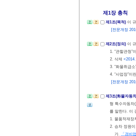
제1장 총칙
제1조(목적)
이 
[전문개정 2010.
제2조(정의)
이 
1. “관할관청”
2. 삭제
<2014.
3. “화물취급
4. “사업장
[전문개정 2010.
제3조(화물자동차
형 특수자동차(
를 말한다. 이
1. 물품적재
2. 승차 정원
가.
「경비