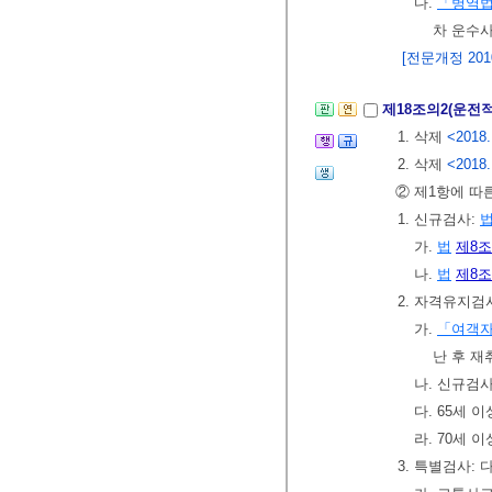
다.
「병역
차 운수
[전문개정 2010.
제18조의2(운전
1. 삭제
<2018.
2. 삭제
<2018.
② 제1항에 따
1. 신규검사:
가.
법
제8조
나.
법
제8조
2. 자격유지검
가.
「여객자
난 후 재
나. 신규검
다. 65세 
라. 70세 
3. 특별검사: