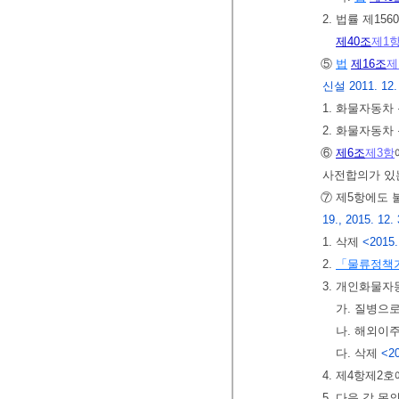
2. 법률 제1
제40조
제1
⑤
법
제16조
제
신설 2011. 12. 3
1. 화물자동차
2. 화물자동차
⑥
제6조
제3항
사전합의가 있
⑦ 제5항에도 
19., 2015. 12. 
1. 삭제
<2015.
2.
「물류정책
3. 개인화물자
가. 질병으로
나. 해외이
다. 삭제
<20
4. 제4항제2
5. 다음 각 