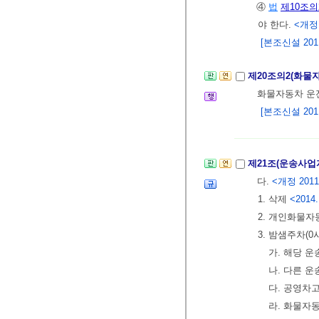
④
법
제10조의
야 한다.
<개정 2
[본조신설 2011.
제20조의2(화물
화물자동차 운
[본조신설 2011.
제21조(운송사업
다.
<개정 2011. 1
1. 삭제
<2014.
2. 개인화물
3. 밤샘주차(
가. 해당 
나. 다른 
다. 공영차
라. 화물자