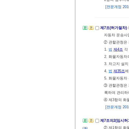
[전문개정 2010.
제7조(허가절차)
자동차 운송사
② 관할관청은 
1.
법
제4조
각
2. 화물자동차
3. 차고지 설
4.
법
제35조
에
5. 화물자동차
③ 관할관청은
록하여 관리하
④ 제3항의 화
[전문개정 2010.
제7조의2(임시허
② 제1항의 화