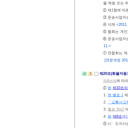
을 채용 또는 
② 제1항에 따
③ 운송사업자는
④ 삭제
<2011.
⑤ 협회는 개
⑥ 운송사업자는
11.>
⑦ 연합회는 제
[전문개정 2010.
제20조(화물자동
의4서식
에 따
②
법
제10조의
1.
영 별표 1
제
2.
「교통사고
3.
별표 3의2
제
4.
법
제8조
제
③ 시ㆍ도지사