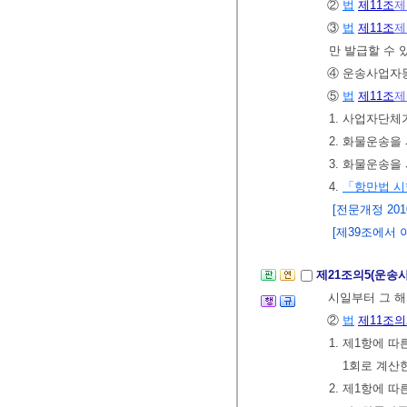
②
법
제11조
제
③
법
제11조
제
만 발급할 수 
④ 운송사업자
⑤
법
제11조
제
1. 사업자단
2. 화물운송을
3. 화물운송
4.
「항만법 
[전문개정 2010.
[제39조에서 이
제21조의5(운송
시일부터 그 해
②
법
제11조의
1. 제1항에 
1회로 계산한
2. 제1항에 