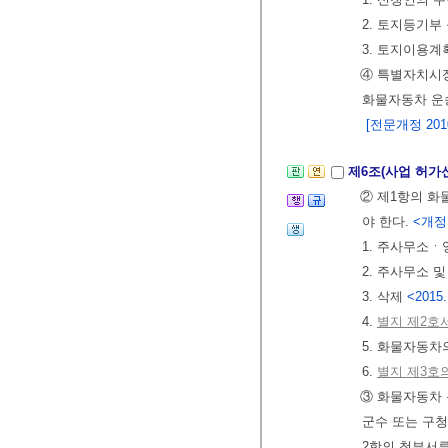
2. 토지등기부
3. 토지이용
④ 특별자치시장
화물자동차 운
[전문개정 2010.
제6조(사업 허가
② 제1항의 화
야 한다.
<개정 2
1. 주사무소ㆍ
2. 주사무소
3. 삭제
<2015.
4.
별지 제2호
5. 화물자동
6.
별지 제3호
③ 화물자동차 
군수 또는 구청
2항의 첨부서