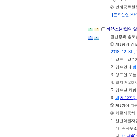
② 관계공무원등
[본조신설 2022.
제23조(사업의 
할관청과 양도인
② 제1항의 양
2018. 12. 31., 
1. 양도ㆍ양수
2. 양수인이
법
3. 양도인 또
4.
별지 제2호
5. 양수된 
6.
법
제40조
제
③ 제1항에 따
④ 화물자동차 
1. 일반화물
가. 주사무
나.
법
제40