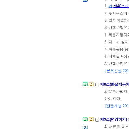
1.
법
제40조의
2. 주사무소의
3.
별지 제2호
③ 관할관청은 
1. 화물자동차
2. 차고지 설
3. 화물운송 
4. 적재물배상
④ 관할관청은
[본조신설 2016.
제8조(화물자동차
② 운송사업자
여야 한다.
[전문개정 2010.
제9조(변경허가)
의 서류를 첨