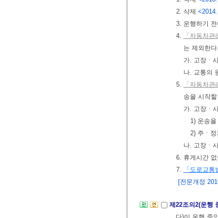
2. 삭제
<2014.
3. 운행하기 
4.
「자동차관리
는 제외한다
가. 고장ㆍ
나. 교통의
5.
「자동차관리
송을 시작할 
가. 고장ㆍ
1) 운송
2) 주ㆍ
나. 고장ㆍ
6. 휴게시간 
7.
「도로교통
[전문개정 2010.
제22조의2(운행
다)이 운행 