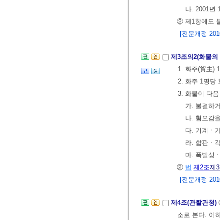
나. 2001
② 제1항에도
[전문개정 2010.
제3조의2(화물의
1. 화주(貨主
2. 화주 1명
3. 화물이 다
가. 불결하
나. 혐오감
다. 기계ㆍ
라. 합판ㆍ
마. 폭발성
②
법
제2조
제
[전문개정 2010.
제4조(관할관청)
소로 본다. 이