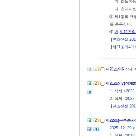
가. 화물자
나. 천재지
③ 제1항의 
를 준용한다.
④
법
제11조의
[본조신설 2011.
[제21조의4에서
제21조의6
삭제
제21조의7(적재
1. 삭제
<2022.
2. 삭제
<2022.
[본조신설 2018.
제22조(운수종사
2025. 12. 29.>
1. 삭제
<2018.