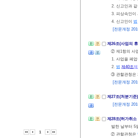
2. 신고인과 
3. 피상속인
4. 신고인이
법
[전문개정 2010.
제26조(사업의 
② 제1항의 사
1. 사업을 폐
2.
법
제40조
제
③ 관할관청은 
[전문개정 2010.
제27조(처분기준
[전문개정 2010.
제28조(허가취소
발한 날부터 5
1
② 관할관청은