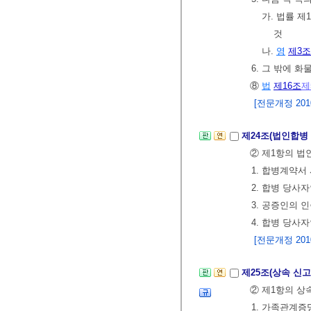
가. 법률 
것
나.
영
제3조
6. 그 밖에 
⑧
법
제16조
제
[전문개정 2010.
제24조(법인합병
② 제1항의 법
1. 합병계약서
2. 합병 당사
3. 공증인의 
4. 합병 당사
[전문개정 2010.
제25조(상속 신고
② 제1항의 상
1. 가족관계증