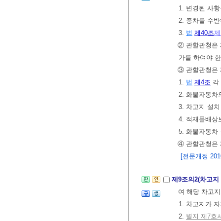
1. 변경된 사
2. 증차를 수
3.
법
제40조
제
② 관할관청은
가를 하여야 한
③ 관할관청은 
1.
법
제4조
각
2. 화물자동차
3. 차고지 설
4. 적재물배상
5. 화물자동
④ 관할관청은 
[전문개정 2010.
제9조의2(차고지
여 해당 차고
1. 차고지가 
2.
별지 제7호