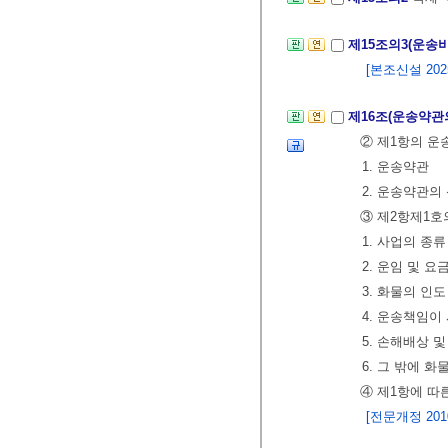
제15조의3(운송
[본조신설 2025.
제16조(운송약관
② 제1항의 운
1. 운송약관
2. 운송약관
③ 제2항제1호
1. 사업의 종류
2. 운임 및 
3. 화물의 인
4. 운송책임이
5. 손해배상 
6. 그 밖에 
④ 제1항에 따
[전문개정 2010.