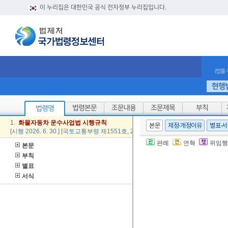
이 누리집은 대한민국 공식 전자정부 누리집입니다.
(법률
현행
법령본문
조문내용
조문제목
부칙
법령명
1.
화물
자동차
운수
사업법
시행
규칙
본문
제정·개정이유
별표·
[시행 2026. 6. 30.] [국토교통부령 제1551호, 2025. 12. 29., 일부개정]
판례
연혁
위임행
본문
부칙
별표
서식