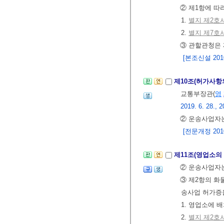
② 제1항에 
1.
별지 제2호
2.
별지 제7호
③ 관할관청은 
[본조신설 2010.
제10조(허가사항
교통부장관(
영
2019. 6. 28., 2
② 운송사업자는
[전문개정 2010.
제11조(영업소의
② 운송사업자
③ 제2항의 화
송사업 허가증
1. 영업소에
2.
별지 제2호