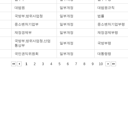
대법원
일부개정
대법원규칙
국방부,방위사업청
일부개정
법률
중소벤처기업부
일부개정
중소벤처기업부령
재정경제부
일부개정
재정경제부령
국방부,방위사업청,산업
일부개정
국방부령
통상부
국민권익위원회
일부개정
대통령령
1
2
3
4
5
6
7
8
9
10