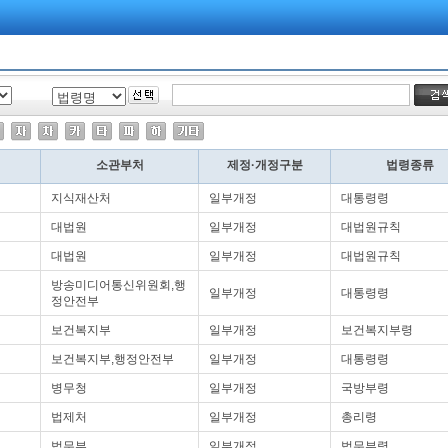
소관부처
제정·개정구분
법령종류
지식재산처
일부개정
대통령령
대법원
일부개정
대법원규칙
대법원
일부개정
대법원규칙
방송미디어통신위원회,행
일부개정
대통령령
정안전부
보건복지부
일부개정
보건복지부령
보건복지부,행정안전부
일부개정
대통령령
병무청
일부개정
국방부령
법제처
일부개정
총리령
법무부
일부개정
법무부령